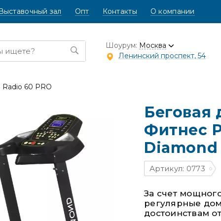
Выставочный зал
Опт
Контакты
О компании
Шоурум:
Москва
Ленинский проспект, 54
 Radio 60 PRO
Беговая
Фитнес Р
Diamond 
Артикул: 0773
За счет мощного
регулярные дом
достоинствам от