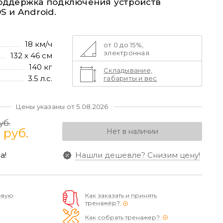
поддержка подключения
устройств
S и Android.
18 км/ч
от 0 до 15%,
электронная
132 х 46 см
140 кг
Складывание,
3.5 л.с.
габариты и вес
Цены указаны от 5.08.2026
уб.
0
руб.
Нет в наличии
а!
Нашли дешевле?
Снизим цену!
овую
Как заказать и принять
тренажёр?
Как собрать тренажер?