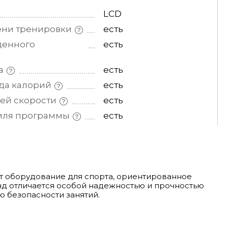
LCD
ени
тренировки
есть
денного
есть
а
есть
ода
калорий
есть
щей
скорости
есть
иля
программы
есть
ает оборудование для спорта, ориентированное
онд отличается особой надежностью и прочностью
ю безопасности занятий.