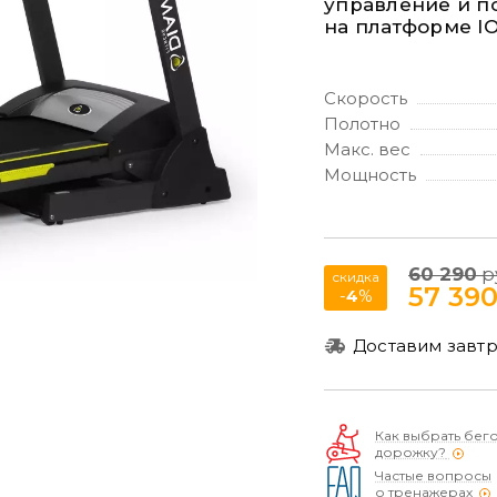
управление и 
на платформе IO
Скорость
Полотно
Макс. вес
Мощность
60 290
р
скидка
57 39
-
4
%
Доставим завтр
Как выбрать бег
дорожку?
Частые вопросы
о тренажерах