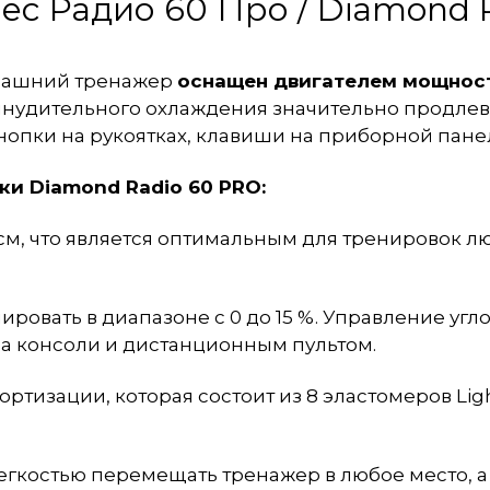
с Радио 60 Про / Diamond 
машний тренажер
оснащен двигателем мощностью
ринудительного охлаждения значительно продлев
нопки на рукоятках, клавиши на приборной пане
и Diamond Radio 60 PRO:
 см, что является оптимальным для тренировок л
ровать в диапазоне с 0 до 15 %. Управление угл
а консоли и дистанционным пультом.
мортизации, которая состоит из 8 эластомеров
Lig
гкостью перемещать тренажер в любое место, а