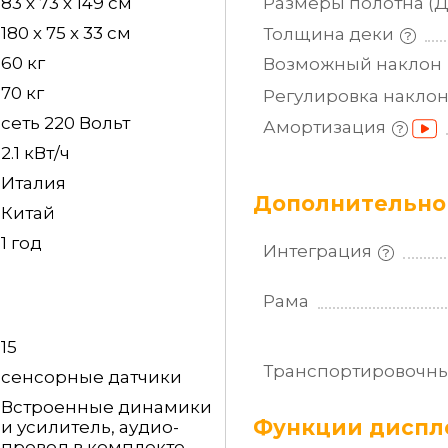
83 х 73 х 149 см
Размеры полотна
(
180 х 75 х 33 см
Толщина
деки
60 кг
Возможный
наклон
70 кг
Регулировка
накло
сеть 220 Вольт
Амортизация
2.1 кВт/ч
Италия
Дополнительно
Китай
1 год
Интеграция
Рама
15
Транспортировочн
сенсорные датчики
Встроенные динамики
Функции диспле
и усилитель, аудио-
провод в комплекте