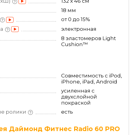
ДхШ)
132 х 46 см
18 мм
от 0 до 15%
на
электронная
8 эластомеров Light
Cushion™
Совместимость с iPod,
iPhone, iPad, Android
усиленная с
двухслойной
покраской
ые
ролики
есть
я Даймонд Фитнес Radio 60 PRO