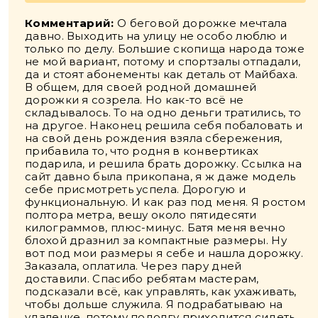
Комментарий:
О беговой дорожке мечтала
давно. Выходить на улицу не особо люблю и
только по делу. Большие скопища народа тоже
не мой вариант, потому и спортзалы отпадали,
да и стоят абонементы как деталь от Майбаха.
В общем, для своей родной домашней
дорожки я созрела. Но как-то всё не
складывалось. То на одно деньги тратились, то
на другое. Наконец решила себя побаловать и
на свой день рождения взяла сбережения,
прибавила то, что родня в конвертиках
подарила, и решила брать дорожку. Ссылка на
сайт давно была прикопана, я ж даже модель
себе присмотреть успела. Дорогую и
функциональную. И как раз под меня. Я ростом
полтора метра, вешу около пятидесяти
килограммов, плюс-минус. Батя меня вечно
блохой дразнил за компактные размеры. Ну
вот под мои размеры я себе и нашла дорожку.
Заказала, оплатила. Через пару дней
доставили. Спасибо ребятам мастерам,
подсказали всё, как управлять, как ухаживать,
чтобы дольше служила. Я подрабатываю на
удаленке, потому подолгу приходится сидеть