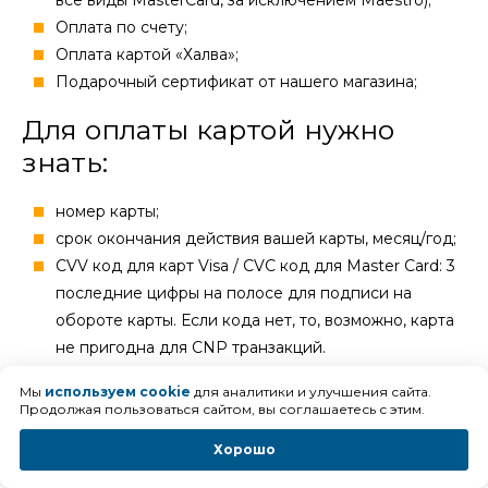
все виды MasterCard, за исключением Maestro);
Оплата по счету;
Оплата картой «Халва»;
Подарочный сертификат от нашего магазина;
Для оплаты картой нужно
знать:
номер карты;
cрок окончания действия вашей карты, месяц/год;
CVV код для карт Visa / CVC код для Master Card: 3
последние цифры на полосе для подписи на
обороте карты. Если кода нет, то, возможно, карта
не пригодна для CNP транзакций.
Мы
используем cookie
для аналитики и улучшения сайта.
Продолжая пользоваться сайтом, вы соглашаетесь с этим.
Наш шоу-рум тренажеров
Хорошо