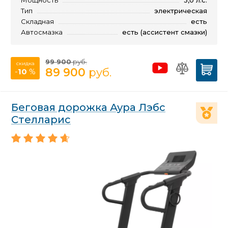
Мощность
3,0 л.с.
Тип
электрическая
Складная
есть
Автосмазка
есть (ассистент смазки)
99 900
руб.
скидка
89 900
руб.
-
10
%
Беговая дорожка Аура Лэбс
Стелларис