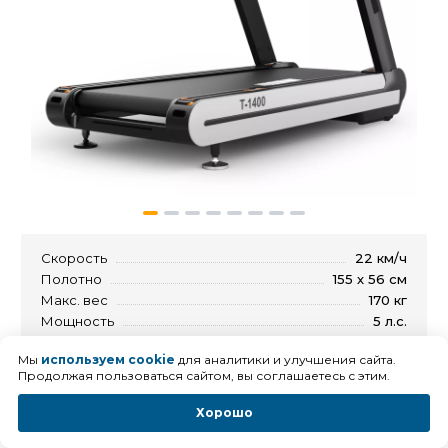
Скорость
22 км/ч
Полотно
155 х 56 см
Макс. вес
170 кг
Мощность
5 л.с.
Тип
электрическая
Мы
используем cookie
для аналитики и улучшения сайта.
Складная
нет
Продолжая пользоваться сайтом, вы соглашаетесь с этим.
Автосмазка
есть
Хорошо