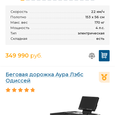
Скорость
22 км/ч
Полотно
153 x 56 см
Макс. вес
170 кг
Мощность
4 л.с.
Тип
электрическая
Складная
есть
349 990
руб.
Беговая дорожка Аура Лэбс
Одиссей