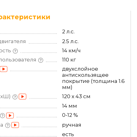
рактеристики
2 л.с.
двигателя
2.5 л.с.
ость
14 км/ч
пользователя
110 кг
двухслойное
антискользящее
покрытие (толщина 1.6
мм)
ДхШ)
120 x 43 см
14 мм
0-12 %
на
ручная
есть