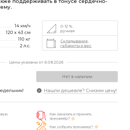
акже поддерживать в тонусе сердечно-
ему.
14 км/ч
0-12 %,
ручная
120 x 43 см
110 кг
Складывание,
2 л.с.
габариты и вес
Цены указаны от 6.08.2026
Нет в наличии
едельник!
Нашли дешевле?
Снизим цену!
овую
Как заказать и принять
тренажёр?
Как собрать тренажер?