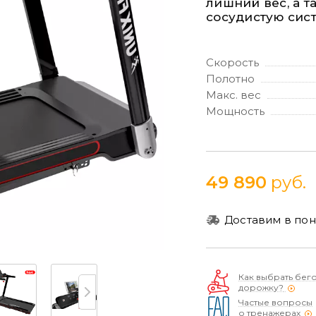
лишний вес, а т
сосудистую сист
Скорость
Полотно
Макс. вес
Мощность
49 890
руб.
Доставим в пон
Как выбрать бег
дорожку?
Частые вопросы
о тренажерах