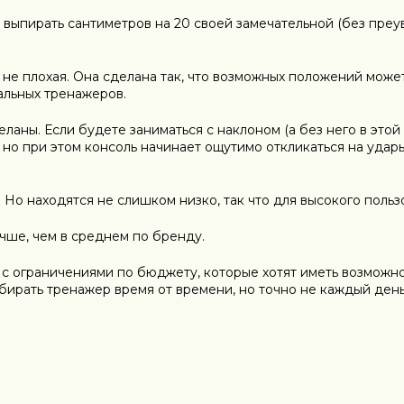
ет выпирать сантиметров на 20 своей замечательной (без пре
не плохая. Она сделана так, что возможных положений может
альных тренажеров.
аны. Если будете заниматься с наклоном (а без него в этой 
 но при этом консоль начинает ощутимо откликаться на удары
. Но находятся не слишком низко, так что для высокого поль
учше, чем в среднем по бренду.
 ограничениями по бюджету, которые хотят иметь возможно
убирать тренажер время от времени, но точно не каждый ден