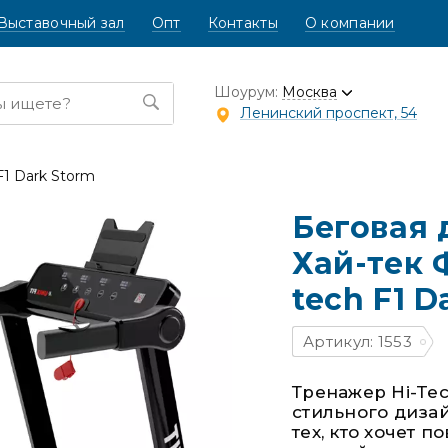
Выставочный зал
Опт
Контакты
О компании
Шоурум:
Москва
Ленинский проспект, 54
F1 Dark Storm
Беговая
Хай-тек Ф
tech F1 D
Артикул: 1553
Тренажер Hi-Tec
стильного дизай
тех, кто хочет 