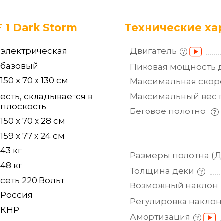
F 1 Dark Storm
Технические ха
электрическая
Двигатель
базовый
Пиковая мощность
150 x 70 x 130 см
Максимальная
скор
есть, складывается в
Максимальный вес
плоскость
Беговое полотно
150 x 70 x 28 см
159 x 77 x 24 см
43 кг
Размеры полотна
(
48 кг
Толщина
деки
сеть 220 Вольт
Возможный
наклон
Россия
Регулировка
накло
КНР
Амортизация