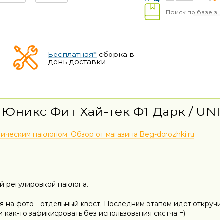
Поиск по базе з
Бесплатная*
сборка в
день доставки
Юникс Фит Хай-тек Ф1 Дарк / UNIX
ническим наклоном. Обзор от магазина Beg-dorozhki.ru
й регулировкой наклона.
я на фото - отдельный квест. Последним этапом идет откру
и как-то зафикисровать без использования скотча =)