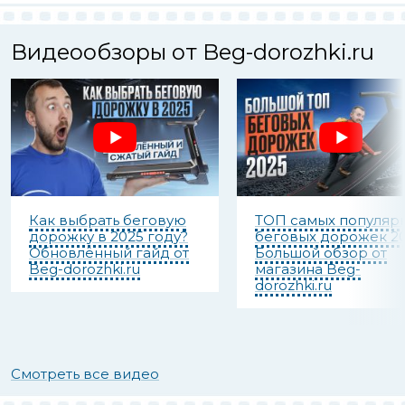
Видеообзоры от Beg-dorozhki.ru
Как выбрать беговую
ТОП самых популяр
дорожку в 2025 году?
беговых дорожек 20
Обновлённый гайд от
Большой обзор от
Beg-dorozhki.ru
магазина Beg-
dorozhki.ru
Смотреть все видео