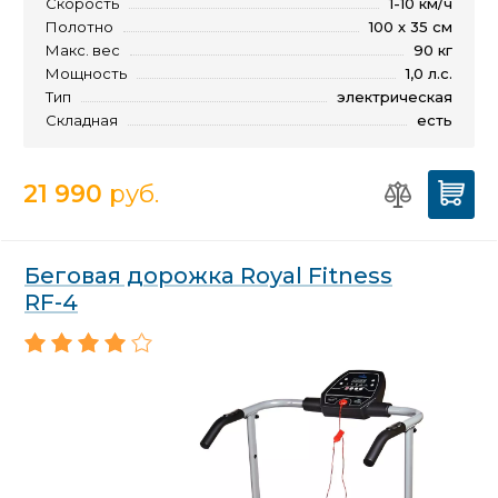
Скорость
1-10 км/ч
Полотно
100 х 35 см
Макс. вес
90 кг
Мощность
1,0 л.с.
Тип
электрическая
Складная
есть
21 990
руб.
Беговая дорожка Royal Fitness
RF-4