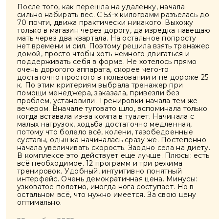
После того, как перешла на удаленку, начала
сильно набирать вес. С 53-х килограмм разъелась до
70 почти, движа практически никакого. Выхожу
только в магазин через дорогу, да изредка навещаю
мать через два квартала. На остальное попросту
нет времени и сил. Поэтому решила взять тренажер
домой, просто чтобы хоть немного двигаться и
поддерживать себя в форме. Не хотелось прямо
очень дорогого аппарата, скорее чего-то
достаточно простого в пользовании и не дороже 25
к. По этим критериям выбрала тренажер при
помощи менеджера, заказала, привезли без
проблем, установили. Тренировки начала тем же
вечером. Вначале туговато шло, вспоминала только
когда вставала из-за компа в туалет. Начинала с
малых нагрузок, ходьба достаточно медленная,
потому что болело всё, колени, тазобедренные
суставы, одышка начиналась сразу же. Постепенно
начала увеличивать скорость. Заодно села на диету.
В комплексе это действует еще лучше. Плюсы: есть
всё необходимое. 12 программ и три режима
тренировок. Удобный, интуитивно понятный
интерфейс. Очень демократичная цена. Минусы:
узковатое полотно, иногда нога соступает. Но в
остальном всё, что нужно имеется. За свою цену
оптимально.