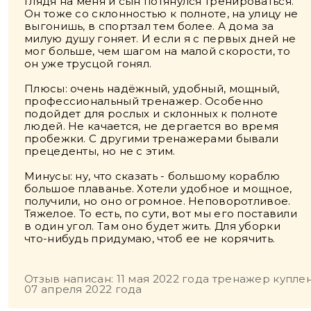
Глядя на меня и сын потянулся тренироваться.
Он тоже со склонностью к полноте, на улицу не
выгонишь, в спортзал тем более. А дома за
милую душу гоняет. И если я с первых дней не
мог больше, чем шагом на малой скорости, то
он уже трусцой гонял.
Плюсы: очень надёжный, удобный, мощный,
профессиональный тренажер. Особенно
подойдет для рослых и склонных к полноте
людей. Не качается, не дергается во время
пробежки. С другими тренажерами бывали
прецеденты, но не с этим.
Минусы: ну, что сказать - большому кораблю
большое плаванье. Хотели удобное и мощное,
получили, но оно огромное. Неповоротливое.
Тяжелое. То есть, по сути, вот мы его поставили
в один угол. Там оно будет жить. Для уборки
что-нибудь придумаю, чтоб ее не корячить.
Отзыв написан: 11 мая 2022 года тренажер куплен
07 апреля 2022 года