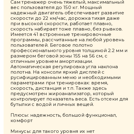
Сам тренажер очень тяжелый, максимальный
вес пользователя до 150 кг. Мощный
надежный двигатель обеспечивает развитие
скорости до 22 км/час, дорожка тихая даже
при высокой скорости, работает плавно,
скорость набирает тоже плавно, без рывков.
Имеется 41 встроенные тренировочные
программы, рассчитанные на любой уровень
пользователей. Беговое полотно
профессионального уровня толщиной 2.2 мм и
размером беговой зоны 155 на 56 cм, с
отличным уровнем амортизации.
Автоматическая регулировка угла наклона
полотна. На консоли яркий дисплей с
русифицированным меню и необходимыми
параметрами при тренировках: время,
скорость, дистанция и т.п. Также здесь
предусмотрен жироанализатор, который
контролирует показатель веса. Есть отсеки для
бутылки с водой и личных вещей.
Плюсы: надежность, большой функционал,
комфорт
Минусы: для такого уровня их нет