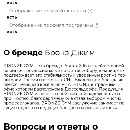
есть
Отображение текущей
скорости
есть
Отображение профиля
программы
есть
О бренде
Бронз Джим
BRONZE GYM – это бренд с бо­га­той 16-лет­ней ис­то­ри­ей
на рын­ке про­фес­си­о­наль­но­го фит­нес-обо­ру­до­ва­ния, что
под­твер­жда­ет его ста­биль­ность и уве­рен­ный рост на тер­
ри­то­рии Рос­сии и в стра­нах СНГ. Вла­дель­цем брен­да яв­
ля­ет­ся немец­кая ком­па­ния FITATHLON, цен­траль­ный
офис ко­то­рой рас­по­ло­жен в Дюс­сель­дор­фе. Про­дук­ция
BRONZE GYM из­вест­на сво­ей вы­со­кой на­деж­но­стью и
проч­но­стью, бла­го­да­ря чему она ста­ла вы­бо­ром мно­гих
про­фес­си­о­на­лов. BRONZE GYM за­слу­жен­но за­ни­ма­ет по­
зи­цию од­но­го из ве­ду­щих брен­дов на рын­ке фит­не­са.
Вопросы и ответы о