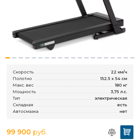
Скорость
22 км/ч
Полотно
152.5 х 54 см
Макс. вес
180 кг
Мощность
3,75 л.с.
Тип
электрическая
Складная
есть
Автосмазка
нет
99 900
руб.