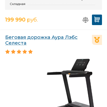
Складная
199 990
руб.
Беговая дорожка Аура Лэбс
Селеста