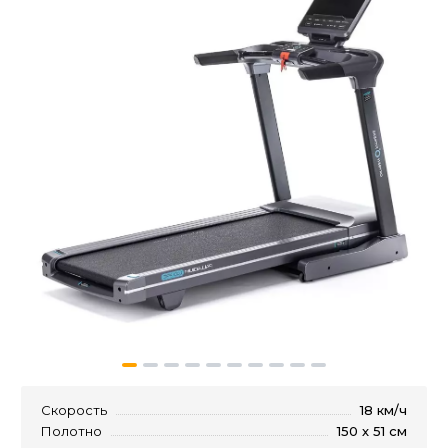
Скорость
18 км/ч
Полотно
150 х 51 см