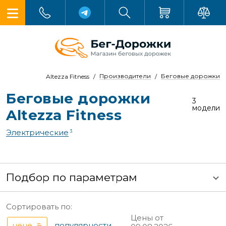
Производители
Беговые дорожки
Altezza Fitness
Беговые дорожки
3
модели
Altezza Fitness
Электрические
3
Подбор по параметрам
Сортировать по:
Цены от
цене
популярности