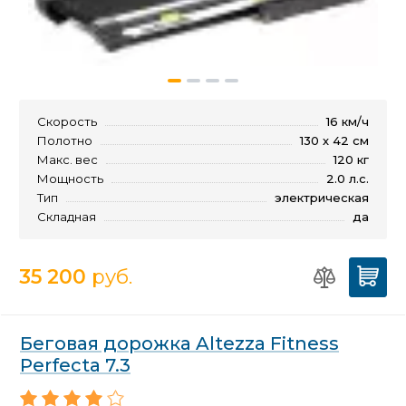
Скорость
16 км/ч
Полотно
130 х 42 см
Макс. вес
120 кг
Мощность
2.0 л.с.
Тип
электрическая
Складная
да
35 200
руб.
Беговая дорожка Altezza Fitness
Perfecta 7.3