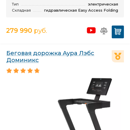
Тип
электрическая
Складная
гидравлическая Easy Access Folding
279 990
руб.
Беговая дорожка Аура Лэбс
Доминикс