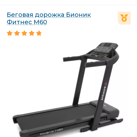
Беговая дорожка Бионик
Фитнес М60