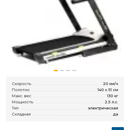
Скорость
20 км/ч
Полотно
140 х 51 см
Макс. вес
130 кг
Мощность
2.5 л.с.
Тип
электрическая
Складная
да