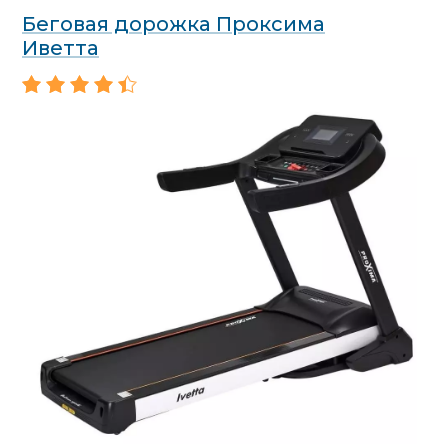
Беговая дорожка Проксима
Иветта