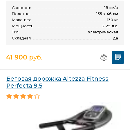
Скорость
18 км/ч
Полотно
135 х 46 см
Макс. вес
130 кг
Мощность
2.25 л.с.
Тип
электрическая
Складная
да
41 900
руб.
Беговая дорожка Altezza Fitness
Perfecta 9.5