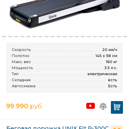
Скорость
20 км/ч
Полотно
145 х 58 см
Макс. вес
160 кг
Мощность
3.5 л.с.
Тип
электрическая
Складная
есть
Автосмазка
Есть
99 990
руб.
Беговая дорожка UNIX Fit R-300C