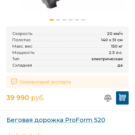
Скорость
20 км/ч
Полотно
140 х 51 см
Макс. вес
150 кг
Мощность
2.5 л.с.
Тип
электрическая
Складная
да
Комментарий эксперта
39 990
руб.
Беговая дорожка ProForm 520