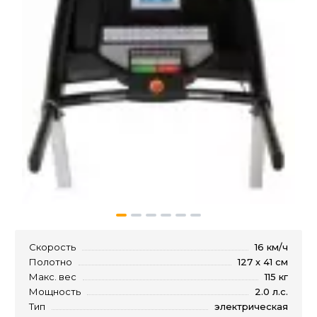
Скорость
16 км/ч
Полотно
127 х 41 см
Макс. вес
115 кг
Мощность
2.0 л.с.
Тип
электрическая