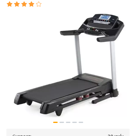
Скорость
20 км/ч