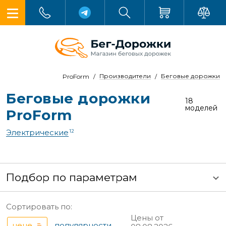
Производители
Беговые дорожки
ProForm
Беговые дорожки
18
моделей
ProForm
Электрические
12
Подбор по параметрам
Сортировать по:
Цены от
цене
популярности