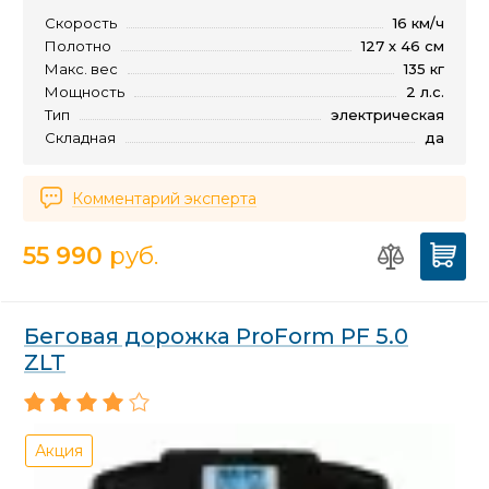
Скорость
16 км/ч
Полотно
127 х 46 см
Макс. вес
135 кг
Мощность
2 л.с.
Тип
электрическая
Складная
да
Комментарий эксперта
55 990
руб.
Беговая дорожка ProForm PF 5.0
ZLT
Акция