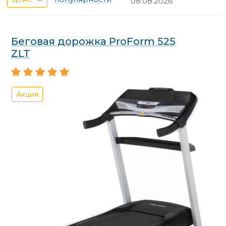
08.08.2026
Беговая дорожка ProForm 525
ZLT
Акция