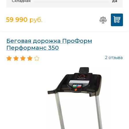
Складная
да
59 990
руб.
Беговая дорожка ПроФорм
Перформанс 350
2 отзыва