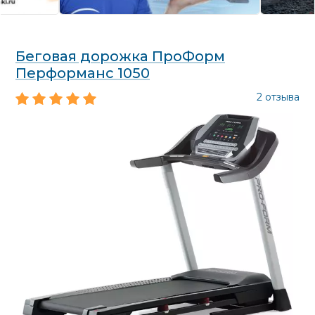
Беговая дорожка ПроФорм
Перформанс 1050
2 отзыва