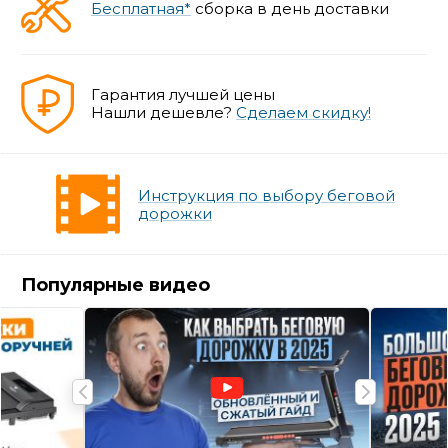
Бесплатная*
сборка в день доставки
Гарантия лучшей цены
Нашли дешевле?
Сделаем скидку!
Инструкция по выбору беговой
дорожки
Популярные видео