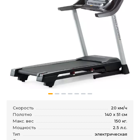
Скорость
20 км/ч
Полотно
140 х 51 см
Макс. вес
150 кг.
Мощность
2.5 л.с.
Тип
электрическая