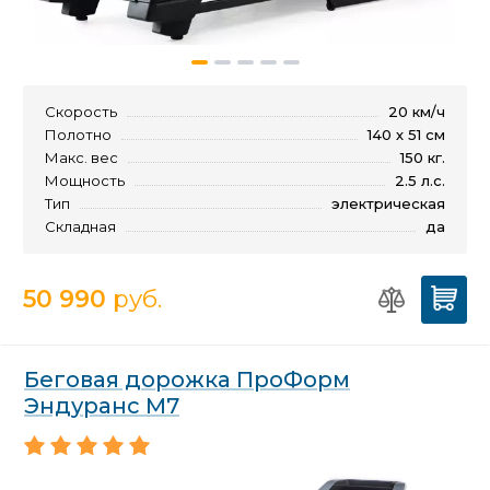
Скорость
20 км/ч
Полотно
140 х 51 см
Макс. вес
150 кг.
Мощность
2.5 л.с.
Тип
электрическая
Складная
да
50 990
руб.
Беговая дорожка ПроФорм
Эндуранс М7