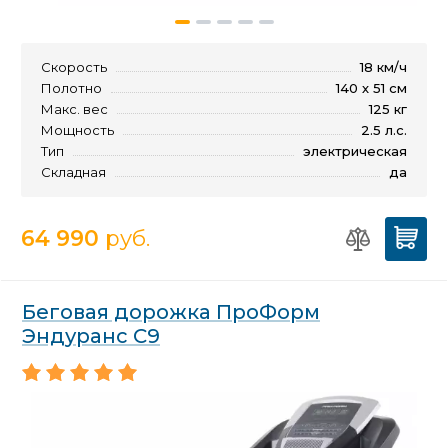
Скорость
18 км/ч
Полотно
140 х 51 см
Макс. вес
125 кг
Мощность
2.5 л.с.
Тип
электрическая
Складная
да
64 990
руб.
Беговая дорожка ПроФорм
Эндуранс С9