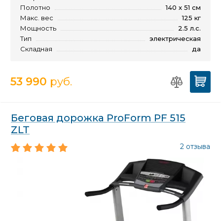
Полотно
140 х 51 см
Макс. вес
125 кг
Мощность
2.5 л.с.
Тип
электрическая
Складная
да
53 990
руб.
Беговая дорожка ProForm PF 515
ZLT
2 отзыва