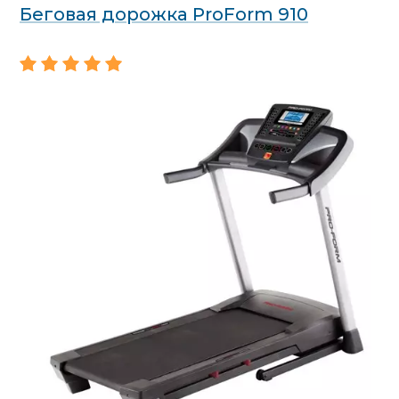
Беговая дорожка ProForm 910