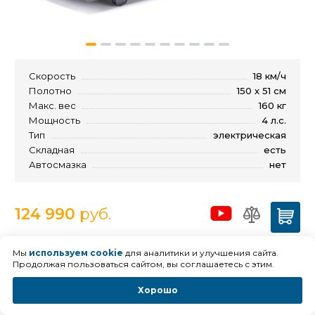
Скорость
18 км/ч
Полотно
150 х 51 см
Макс. вес
160 кг
Мощность
4 л.с.
Тип
электрическая
Складная
есть
Автосмазка
нет
124 990
руб.
Мы
используем cookie
для аналитики и улучшения сайта.
Продолжая пользоваться сайтом, вы соглашаетесь с этим.
Беговая дорожка Бионик
Фитнес М60
Хорошо