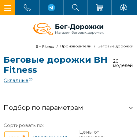
Производители
Беговые дорожки
BH Fitness
Беговые дорожки BH
20
моделей
Fitness
Складные
20
Подбор по параметрам
Сортировать по:
Цены от
цене
популярности