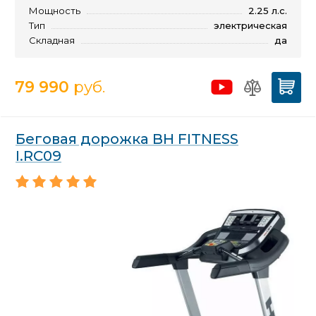
Мощность
2.25 л.с.
Тип
электрическая
Складная
да
79 990
руб.
Беговая дорожка BH FITNESS
I.RC09