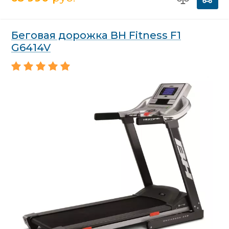
Беговая дорожка BH Fitness F1
G6414V