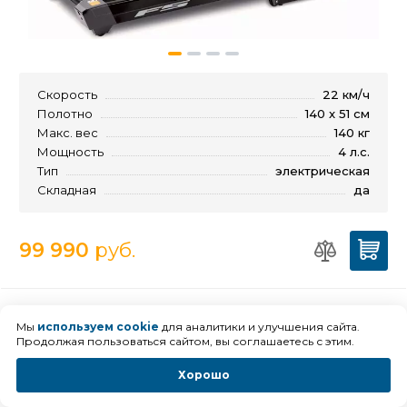
Скорость
22 км/ч
Полотно
140 x 51 см
Макс. вес
140 кг
Мощность
4 л.с.
Тип
электрическая
Складная
да
99 990
руб.
Беговая дорожка BH Fitness
Мы
используем cookie
для аналитики и улучшения сайта.
RC09 TFT
Продолжая пользоваться сайтом, вы соглашаетесь с этим.
Хорошо