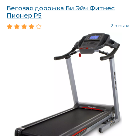
Беговая дорожка Би Эйч Фитнес
Пионер Р5
2 отзыва