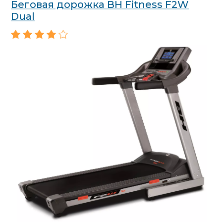
Беговая дорожка BH Fitness F2W
Dual