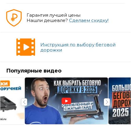
Гарантия лучшей цены
Нашли дешевле?
Сделаем скидку!
Инструкция по выбору беговой
дорожки
Популярные видео