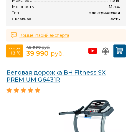
Макс. вес
115 кг
Мощность
1.1 л.с.
Тип
электрическая
Складная
есть
Комментарий эксперта
45 990
руб.
скидка
39 990
руб.
-
13
%
Беговая дорожка BH Fitness SX
PREMIUM G6431R