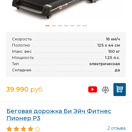
Скорость
16 км/ч
Полотно
125 х 44 см
Макс. вес
100 кг
Мощность
1.25 л.с.
Тип
электрическая
Складная
да
39 990
руб.
Беговая дорожка Би Эйч Фитнес
Пионер Р3
2 отзыва