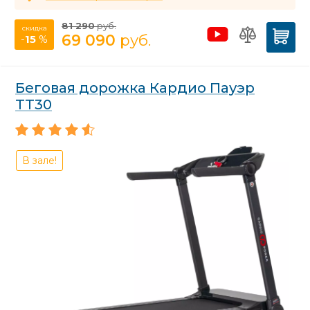
81 290
руб.
скидка
69 090
руб.
-
15
%
Беговая дорожка Кардио Пауэр
ТТ30
В зале!