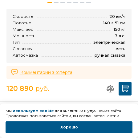
Скорость
20 км/ч
Полотно
140 × 51 см
Макс. вес
150 кг
Мощность
3 л.с.
Тип
электрическая
Складная
есть
Автосмазка
ручная смазка
Комментарий эксперта
120 890
руб.
Беговая дорожка Кардио Пауэр
Мы
используем cookie
для аналитики и улучшения сайта.
Продолжая пользоваться сайтом, вы соглашаетесь с этим.
СТ500
Хорошо
1 отзыв