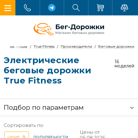
True Fitness
Производители
Беговые дорожки
лектрические
Электрические
16
моделей
беговые дорожки
True Fitness
Подбор по параметрам
Сортировать по:
Цены от
цене
популярности
06.08.2026