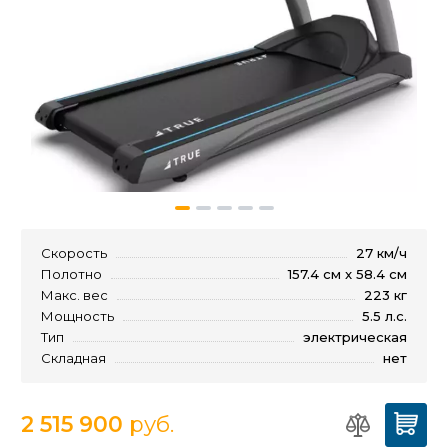
Скорость
27 км/ч
Полотно
157.4 см x 58.4 см
Макс. вес
223 кг
Мощность
5.5 л.с.
Тип
электрическая
Складная
нет
2 515 900
руб.