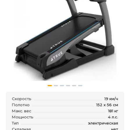
Скорость
19 км/ч
Полотно
152 x 56 см
Макс. вес
181 кг
Мощность
4 л.с.
Тип
электрическая
Складная
нет