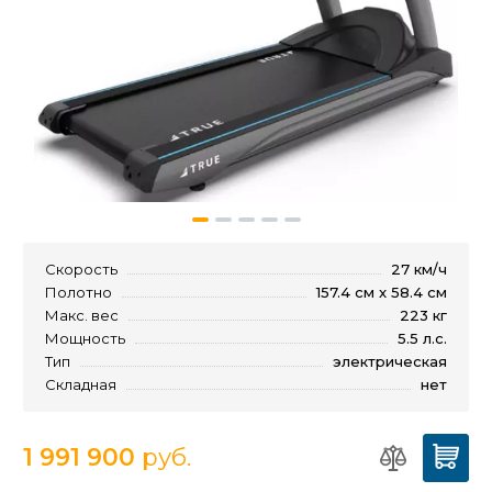
Скорость
27 км/ч
Полотно
157.4 см x 58.4 см
Макс. вес
223 кг
Мощность
5.5 л.с.
Тип
электрическая
Складная
нет
1 991 900
руб.