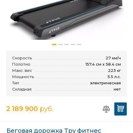
Скорость
27 км/ч
Полотно
157.4 см x 58.4 см
Макс. вес
223 кг
Мощность
5.5 л.с.
Тип
электрическая
Складная
нет
2 189 900
руб.
Беговая дорожка Тру фитнес