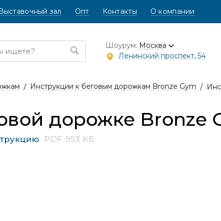
Выставочный зал
Опт
Контакты
О компании
Шоурум:
Москва
Ленинский проспект, 54
ожкам
Инструкции к беговым дорожкам Bronze Gym
Инс
овой дорожке Bronze 
струкцию
PDF 953 КБ