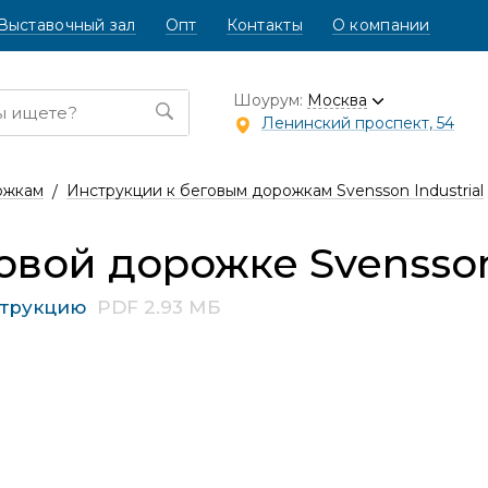
Выставочный зал
Опт
Контакты
О компании
Шоурум:
Москва
Ленинский проспект, 54
ожкам
Инструкции к беговым дорожкам Svensson Industrial
овой дорожке Svensson 
струкцию
PDF 2.93 МБ