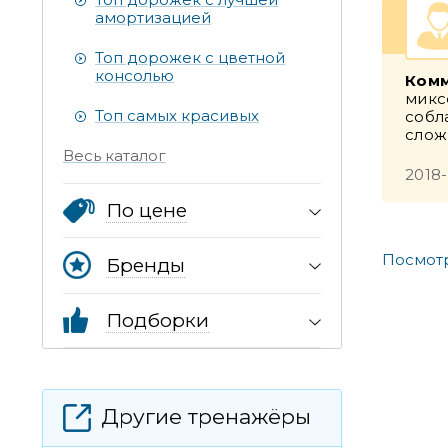
амортизацией
Топ дорожек с цветной
консолью
Комм
микс
Топ самых красивых
собл
сложн
Весь каталог
2018-
По цене
Посмотр
Бренды
Подборки
Другие тренажёры