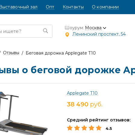
Выставочный зал
Опт
Контакты
О компании
Шоурум:
Москва
Ленинский проспект, 54
Отзывы
Беговая дорожка Applegate T10
ывы о беговой дорожке Ap
Applegate T10
38 490
руб.
Средний рейтинг отзывов:
4.5