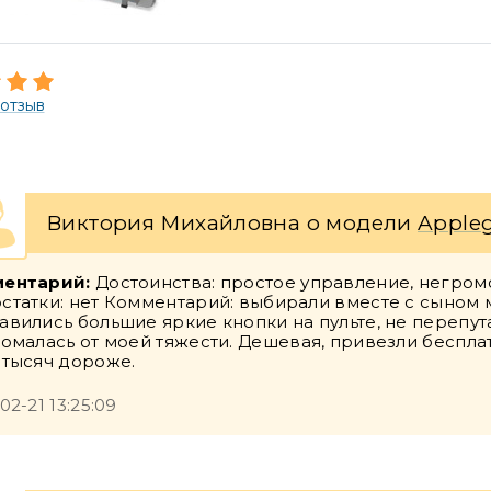
 отзыв
Виктория Михайловна о модели
Appleg
ентарий:
Достоинства: простое управление, негром
статки: нет Комментарий: выбирали вместе с сыном м
авились большие яркие кнопки на пульте, не перепута
ломалась от моей тяжести. Дешевая, привезли беспла
 тысяч дороже.
02-21 13:25:09