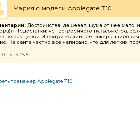
Мария о модели
Applegate T10
ентарий:
Достоинства: дешевая, шума от нее мало, 
ера))) Недостатки: нет встроенного пульсометра, ес
азнилась ценой. Электрический тренажер с широким
о. На сайте честно все написано, что для легких проб
10-13 13:25:51
еть тренажер Applegate T10