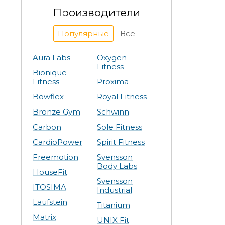
Производители
Популярные
Все
Aura Labs
Oxygen
Fitness
Bionique
Fitness
Proxima
Bowflex
Royal Fitness
Bronze Gym
Schwinn
Carbon
Sole Fitness
CardioPower
Spirit Fitness
Freemotion
Svensson
Body Labs
HouseFit
Svensson
ITOSIMA
Industrial
Laufstein
Titanium
Matrix
UNIX Fit