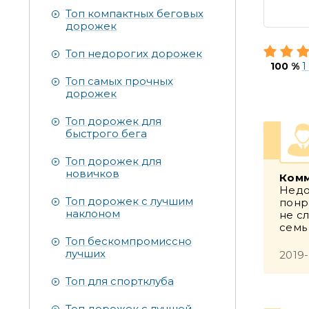
Топ компактных беговых
дорожек
Топ недорогих дорожек
100 %
1
Топ самых прочных
дорожек
Топ дорожек для
быстрого бега
Топ дорожек для
новичков
Комм
Недо
Топ дорожек с лучшим
понр
наклоном
не с
семь
Топ бескомпромиссно
лучших
2019-
Топ для спортклуба
Топ дорожек с лучшей