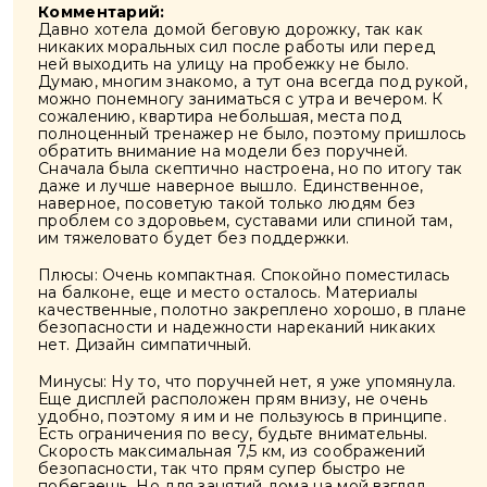
Комментарий:
Давно хотела домой беговую дорожку, так как
никаких моральных сил после работы или перед
ней выходить на улицу на пробежку не было.
Думаю, многим знакомо, а тут она всегда под рукой,
можно понемногу заниматься с утра и вечером. К
сожалению, квартира небольшая, места под
полноценный тренажер не было, поэтому пришлось
обратить внимание на модели без поручней.
Сначала была скептично настроена, но по итогу так
даже и лучше наверное вышло. Единственное,
наверное, посоветую такой только людям без
проблем со здоровьем, суставами или спиной там,
им тяжеловато будет без поддержки.
Плюсы: Очень компактная. Спокойно поместилась
на балконе, еще и место осталось. Материалы
качественные, полотно закреплено хорошо, в плане
безопасности и надежности нареканий никаких
нет. Дизайн симпатичный.
Минусы: Ну то, что поручней нет, я уже упомянула.
Еще дисплей расположен прям внизу, не очень
удобно, поэтому я им и не пользуюсь в принципе.
Есть ограничения по весу, будьте внимательны.
Скорость максимальная 7,5 км, из соображений
безопасности, так что прям супер быстро не
побегаешь. Но для занятий дома на мой взгляд