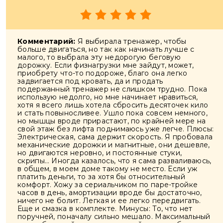
Комментарий:
Я выбирала тренажер, чтобы
больше двигаться, но так как начинать лучше с
малого, то выбрала эту недорогую беговую
дорожку. Если физнагрузки мне зайдут, может,
приобрету что-то подороже, благо она легко
задвигается под кровать, да и продать
подержанный тренажер не слишком трудно. Пока
использую недолго, но мне начинает нравиться,
хотя я всего лишь хотела сбросить десяточек кило
и стать повыносливее. Ушло пока совсем немного,
но мышцы вроде прирастают, по крайней мере на
свой этаж без лифта поднимаюсь уже легче. Плюсы:
Электрическая, сама держит скорость. Я пробовала
механические дорожки и магнитные, они дешевле,
но двигаются неровно, и постоянные стуки,
скрипы… Иногда казалось, что я сама разваливаюсь,
в общем, в моем доме такому не место. Если уж
платить деньги, то за хотя бы относительный
комфорт. Хожу за сериальчиком по паре-тройке
часов в день, амортизации вроде бы достаточно,
ничего не болит. Легкая и ее легко передвигать.
Еще и смазка в комплекте. Минусы: То, что нет
поручней, поначалу сильно мешало. Максимальный