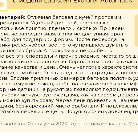
о модели
Laufstein Explorer Automatik
ентарий:
Отличная беговая с кучей программ
тренировок. Удобный дисплей, текст легко
ется и все понятно, где чего и сколько. При всем
цена не запредельная, а вполне доступная. Брал
себя, для поддержки формы. После перехода на
енку резко набрал вес, потому пришлось думать о
ожности сброса. А поскольку я не особенно
ю все эти спортзалы и прочие людные места, то реши
олько сайтов остановил выбор на этом сайте и в час
тание качества и цены. Очень неплохие характеристики
ка кило (мой вес был в пределах ста тридцати, но ре
она. Вполне приличных размеров беговое полотно, у
к, потому мне важно, чтобы на тренажере было комф
орные датчики на рукоятках позволяют подсчитывать 
тически не чувствуется отдача, как на совсем дешевы
о можно купить сразу. Через день привезли в назначе
щики, без нареканий, чисто сработали. И подсказали, 
таться в первый же день. Покупкой очень доволен, т
в написан: 07 августа 2023 года тренажер куплен: 23 