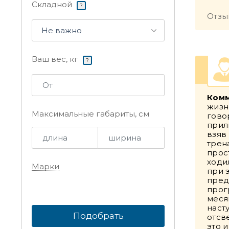
Складной
?
Отзы
Не важно
Ваш вес, кг
?
Комм
жизн
Максимальные габариты, см
гово
прил
взяв
трен
прост
ходи
Марки
при 
пред
прог
меся
наст
Подобрать
отсв
это 