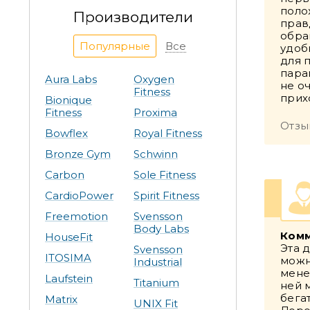
поло
Производители
прав
обра
Популярные
Все
удоб
для 
пара
Aura Labs
Oxygen
не о
Fitness
прих
Bionique
Fitness
Proxima
Отзыв
Bowflex
Royal Fitness
Bronze Gym
Schwinn
Carbon
Sole Fitness
CardioPower
Spirit Fitness
Freemotion
Svensson
Body Labs
Комм
HouseFit
Эта 
Svensson
ITOSIMA
можн
Industrial
мене
Laufstein
Titanium
ней 
бега
Matrix
UNIX Fit