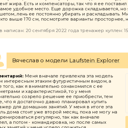
ент жира. Есть и компенсаторы, так что я ее поставил
самое удобное место. Еще дорожка складывается, но 
шетом, лень ее постоянно убирать и раскладывать. 
 кто выше 170 см, посмотрите варианты просторнее, н
в написан: 20 сентября 2022 года тренажер куплен: 15
Вячеслав о модели
Laufstein Explorer
ентарий:
Меня вначале привлекла эта модель
м интересным этаким футуристичным видом, а
е того, как я внимательно ознакомился с ее
метрами и характеристикой, то у меня
чательно созрело решение ее приобрести, тем
е, что я достаточно давно планировал купить
ажер для домашних занятий. У меня в итоге эта
ль дома стоит уже второй месяц, пока не могу на
тренироваться регулярно, так как вначале
лел, а потом - командировка, но после самых
ых занятий у меня успело сложиться