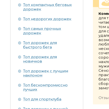
Топ компактных беговых
дорожек
Комм
для 
Топ недорогих дорожек
чита
том 
Топ самых прочных
для 
дорожек
удал
возм
Топ дорожек для
любл
быстрого бега
неск
соче
Топ дорожек для
соро
новичков
накл
мужи
Сенс
Топ дорожек с лучшим
прак
наклоном
благ
сбор
Топ бескомпромиссно
замо
лучших
Отзы
Топ для спортклуба
Топ дорожек с лучшей