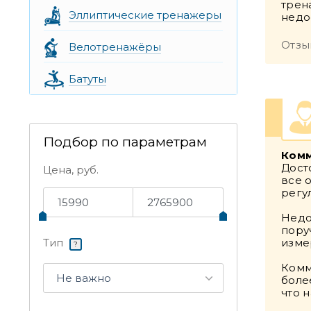
трен
Эллиптические тренажеры
недо
Отзы
Велотренажёры
Батуты
Подбор по параметрам
Комм
Дост
Цена, руб.
все 
регу
Недо
пору
Тип
изме
?
Комм
Не важно
боле
что 