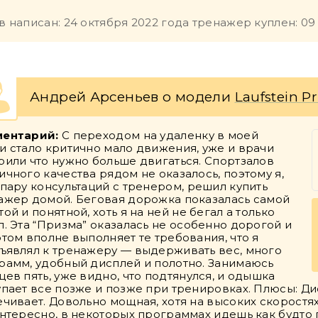
в написан: 24 октября 2022 года тренажер куплен: 09
Андрей Арсеньев о модели
Laufstein P
ентарий:
С переходом на удаленку в моей
и стало критично мало движения, уже и врачи
рили что нужно больше двигаться. Спортзалов
ичного качества рядом не оказалось, поэтому я,
 пару консультаций с тренером, решил купить
ажер домой. Беговая дорожка показалась самой
ой и понятной, хоть я на ней не бегал а только
л. Эта “Призма” оказалась не особенно дорогой и
этом вполне выполняет те требования, что я
ъявлял к тренажеру — выдерживать вес, много
рамм, удобный дисплей и полотно. Занимаюсь
цев пять, уже видно, что подтянулся, и одышка
упает все позже и позже при тренировках. Плюсы: Ди
ечивает. Довольно мощная, хотя на высоких скоростях я
интересно, в некоторых программах идешь как будто 