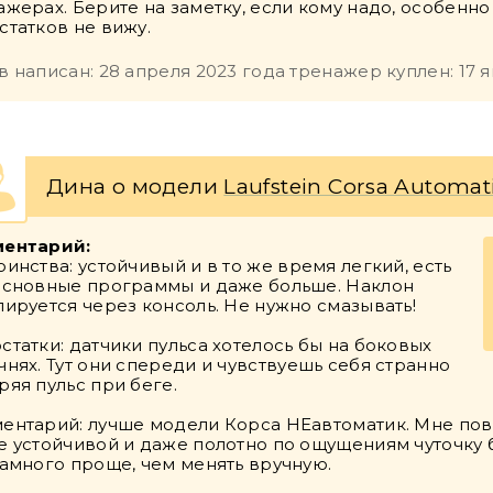
ажерах. Берите на заметку, если кому надо, особенно
статков не вижу.
в написан: 28 апреля 2023 года тренажер куплен: 17 
Дина о модели
Laufstein Corsa Automat
ентарий:
оинства: устойчивый и в то же время легкий, есть
основные программы и даже больше. Наклон
лируется через консоль. Не нужно смазывать!
статки: датчики пульса хотелось бы на боковых
чнях. Тут они спереди и чувствуешь себя странно
ряя пульс при беге.
ентарий: лучше модели Корса НЕавтоматик. Мне пове
е устойчивой и даже полотно по ощущениям чуточку б
намного проще, чем менять вручную.