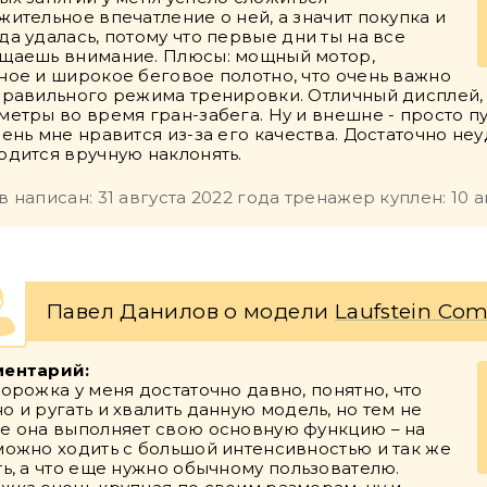
жительное впечатление о ней, а значит покупка и
да удалась, потому что первые дни ты на все
щаешь внимание. Плюсы: мощный мотор,
ное и широкое беговое полотно, что очень важно
правильного режима тренировки. Отличный дисплей,
метры во время гран-забега. Ну и внешне - просто п
чень мне нравится из-за его качества. Достаточно н
одится вручную наклонять.
 написан: 31 августа 2022 года тренажер куплен: 10 а
Павел Данилов о модели
Laufstein Co
ентарий:
дорожка у меня достаточно давно, понятно, что
о и ругать и хвалить данную модель, но тем не
е она выполняет свою основную функцию – на
можно ходить с большой интенсивностью и так же
ть, а что еще нужно обычному пользователю.