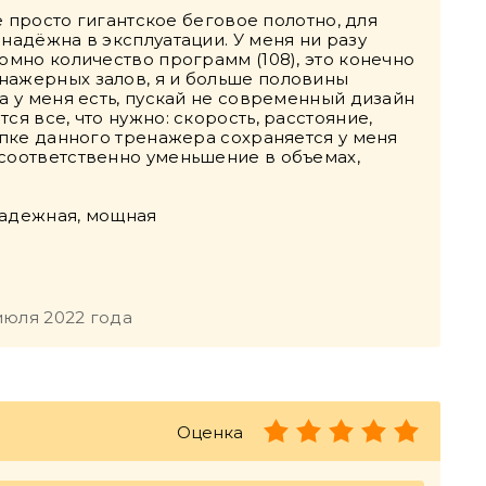
ее просто гигантское беговое полотно, для
надёжна в эксплуатации. У меня ни разу
омно количество программ (108), это конечно
нажерных залов, я и больше половины
а у меня есть, пускай не современный дизайн
ся все, что нужно: скорость, расстояние,
купке данного тренажера сохраняется у меня
 соответственно уменьшение в объемах,
надежная, мощная
июля 2022 года
Оценка