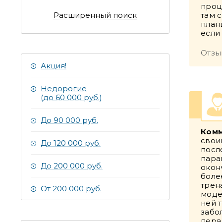
проц
Расширенный поиск
там 
план
если
Отзы
Акция!
Недорогие
(до 60 000 руб.)
До 90 000 руб.
Комм
свои
До 120 000 руб.
посл
пара
До 200 000 руб.
окон
боле
трен
От 200 000 руб.
моде
ней 
забо
перв