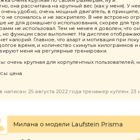
жка очень крупная по своим размерам, ну и
тно, она рассчитана на крупный вес (как у меня). У н
 очень удобно, очень мощный двигатель, в принципе, 
го не сломалось и не заскрипело. В нее встроено огр
ше не для домашнего использования, скорее для тре
рамм не использовал. Тем не менее я доволен, что он
е, но функции свои выполняет. На дисплее отображают
чет калорий. Главное, что азарт и мотивация при по
долгое время, и количество скинутых килограммов и
вируют меня на регулярные тренировки.
ы: очень крупная для корпулентных пользователей, 
сы: цена
в написан: 25 августа 2022 года тренажер куплен: 23 
Милана о модели
Laufstein Prisma