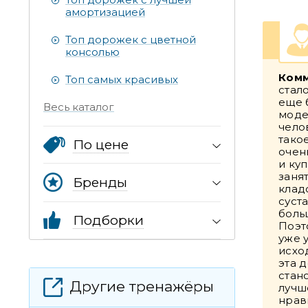
амортизацией
Топ дорожек с цветной
консолью
Комм
Топ самых красивых
стал
еще 
Весь каталог
моде
челов
тако
По цене
очень
и ку
заня
Бренды
клад
суст
боль
Подборки
Поэт
уже 
исхо
эта 
стан
Другие тренажёры
лучш
нрав