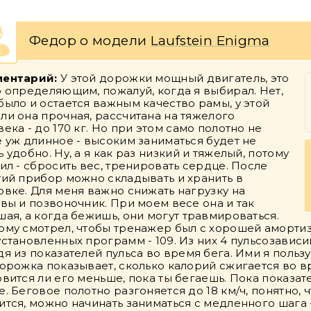
Федор о модели
Laufstein Enigma
ентарий:
У этой дорожки мощный двигатель, это
о определяющим, пожалуй, когда я выбирал. Нет,
было и остается важным качество рамы, у этой
ли она прочная, рассчитана на тяжелого
ека - до 170 кг. Но при этом само полотно не
е уж длинное - высоким заниматься будет не
 удобно. Ну, а я как раз низкий и тяжелый, потому
пил - сбросить вес, тренировать сердце. После
тий прибор можно складывать и хранить в
овке. Для меня важно снижать нагрузку на
авы и позвоночник. При моем весе она и так
шая, а когда бежишь, они могут травмироваться.
ому смотрел, чтобы тренажер был с хорошей амортизац
установленных программ - 109. Из них 4 пульсозависим
дя из показателей пульса во время бега. Ими я польз
дорожка показывает, сколько калорий сжигается во в
овится ли его меньше, пока ты бегаешь. Пока показате
е. Беговое полотно разгоняется до 18 км/ч, понятно, 
ится, можно начинать заниматься с медленного шага -