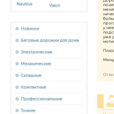
Доро
Nautilus
поня
Vision
меня
ниче
боль
прог
у не
Новинки
подс
уже 
Беговые дорожки для дома
моти
Плюс
Электрические
Мину
Механические
Отзы
Складные
Компактные
Профессиональные
Тонкие