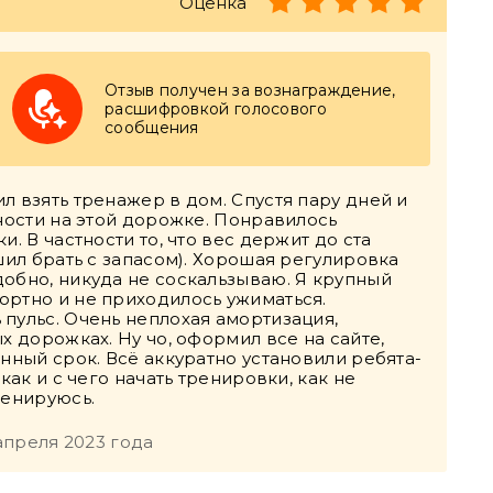
Оценка
Отзыв получен за вознаграждение,
расшифровкой голосового
сообщения
л взять тренажер в дом. Спустя пару дней и
тности на этой дорожке. Понравилось
. В частности то, что вес держит до ста
шил брать с запасом). Хорошая регулировка
добно, никуда не соскальзываю. Я крупный
ортно и не приходилось ужиматься.
пульс. Очень неплохая амортизация,
х дорожках. Ну чо, оформил все на сайте,
нный срок. Всё аккуратно установили ребята-
как и с чего начать тренировки, как не
ренируюсь.
апреля 2023 года