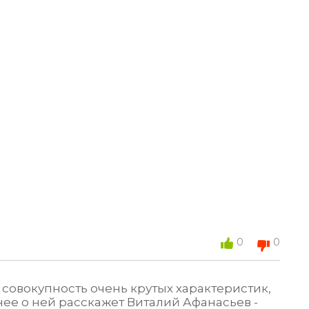
0
0
то совокупность очень крутых характеристик,
нее о ней расскажет Виталий Афанасьев -