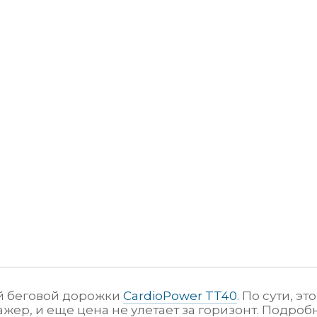
ей беговой дорожки
CardioPower TT40
. По сути, э
ер, и еще цена не улетает за горизонт. Подроб