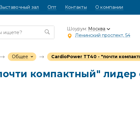
Выставочный зал
Опт
Контакты
О компании
Шоурум:
Москва
Ленинский проспект, 54
Общее
CardioPower TT40 - "почти компак
"почти компактный" лидер