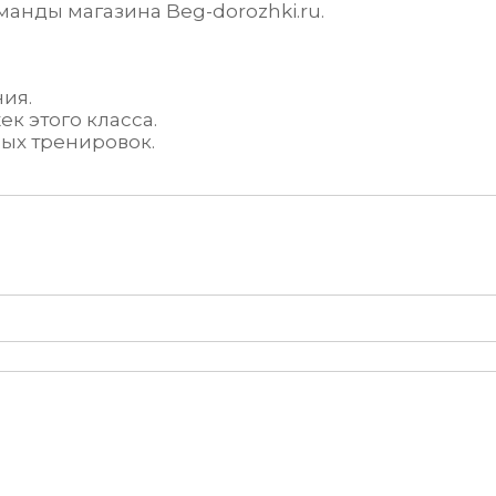
анды магазина Beg-dorozhki.ru.
ия.
к этого класса.
ных тренировок.