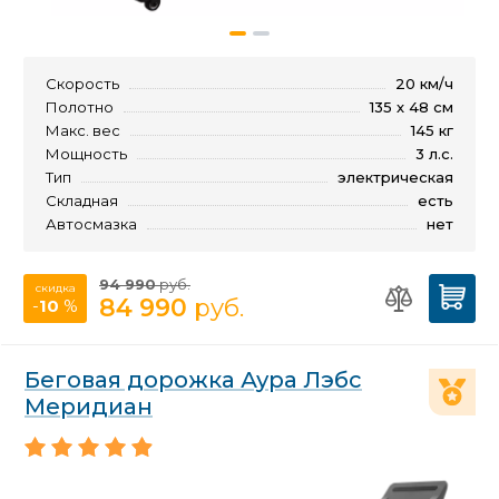
Скорость
20 км/ч
Полотно
135 х 48 см
Макс. вес
145 кг
Мощность
3 л.с.
Тип
электрическая
Складная
есть
Автосмазка
нет
94 990
руб.
скидка
84 990
руб.
-
10
%
Беговая дорожка Аура Лэбс
Меридиан