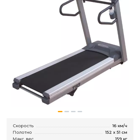
Скорость
16 км/ч
Полотно
152 х 51 см
Макс. вес
159 кг