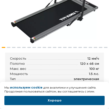
Скорость
12 км/ч
Полотно
120 х 46 см
Макс. вес
100 кг
Мощность
1.5 л.с.
Тип
электрическая
Складная
есть, складывается в плоскость
Мы
используем cookie
для аналитики и улучшения сайта.
Продолжая пользоваться сайтом, вы соглашаетесь с этим.
40 310
руб.
Хорошо