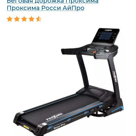
Беговая дорожка Проксима
Проксима Росси АйПро