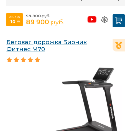
99 900
руб.
скидка
89 900
руб.
-
10
%
Беговая дорожка Бионик
Фитнес М70