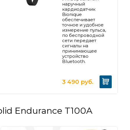
наручный
кардиодатчик
Bionique
обеспечивает
точное и удобное
измерение пульса,
п
о беспроводной
сети передает
сигналы на
принимающее
устройство
Bluetooth.
3 490
руб.
olid Endurance T100A