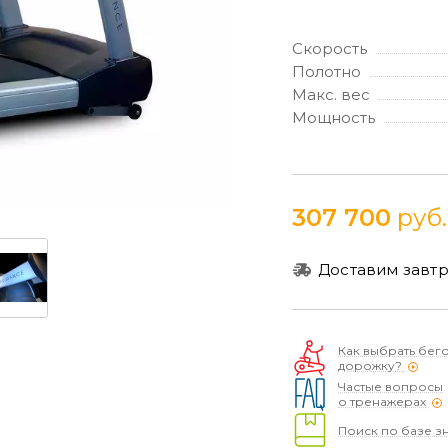
Скорость
Полотно
Макс. вес
Мощность
307 700
руб.
Доставим завтр
Как выбрать бег
дорожку?
Частые вопросы
о тренажерах
Поиск по базе з