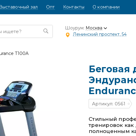
Выставочный зал
Опт
Контакты
О компании
Шоурум:
Москва
Ленинский проспект, 54
durance T100A
Беговая
Эндуранс 
Enduranc
Артикул: 0561
Стильный профе
тренировок как 
полноценным к