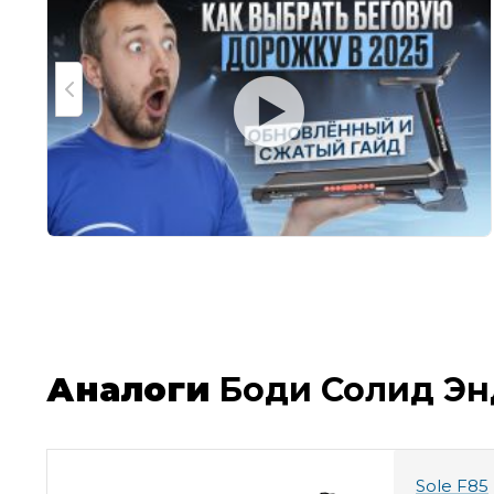
Аналоги
Боди Солид Энд
Sole F85