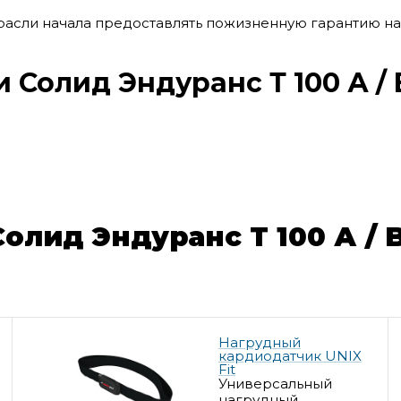
отрасли начала предоставлять пожизненную гарантию н
 Солид Эндуранс Т 100 А / 
лид Эндуранс Т 100 А / B
Нагрудный
кардиодатчик UNIX
Fit
Универсальный
нагрудный