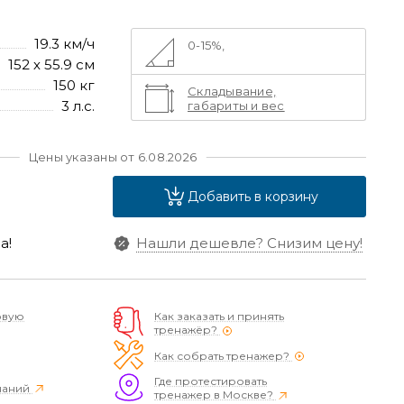
19.3 км/ч
0-15%,
152 х 55.9 см
150 кг
Складывание,
3 л.с.
габариты и вес
Цены указаны от 6.08.2026
Добавить в корзину
а!
Нашли дешевле?
Снизим цену!
овую
Как заказать и принять
тренажёр?
Как собрать тренажер?
Где протестировать
наний
тренажер в Москве?