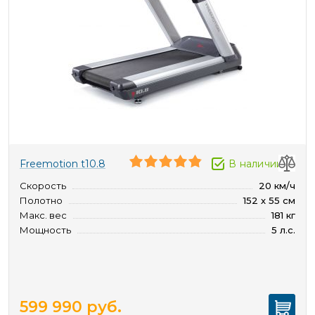
Freemotion t10.8
В наличии
Скорость
20 км/ч
Полотно
152 х 55 см
Макс. вес
181 кг
Мощность
5 л.с.
599 990
руб.