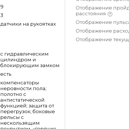
9
Отображение прой
расстояния
3
Отображение
пульс
датчики на рукоятках
Отображение расх
Отображение теку
с гидравлическим
цилиндром и
блокирующим замком
есть
компенсаторы
неровности пола;
полотно с
антистатической
функцией; защита от
перегрузок; боковые
рельсы с
нескользящим
покрытием, «горячие