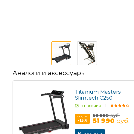
Аналоги и аксессуары
Titanium Masters
Slimtech C250
в наличии
59 990
руб.
скидка
51 990
руб.
-13
%
В корзину