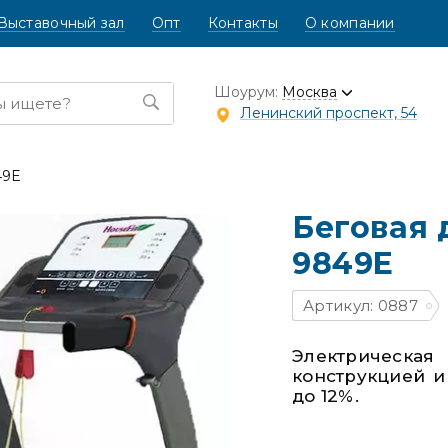
Выставочный зал
Опт
Контакты
О компании
Шоурум:
Москва
Ленинский проспект, 54
49E
Беговая 
9849E
Артикул: 0887
Электрическая
конструкцией и
до 12%.