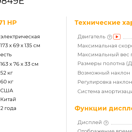
9849E
71 HP
Технические ха
электрическая
Двигатель
173 х 69 х 135 см
Максимальная
скор
есть
Максимальный вес
Размеры полотна
(
163 х 76 х 33 см
52 кг
Возможный
наклон
60 кг
Регулировка
накло
США
Система
амортизац
Китай
Функции диспле
2 года
Дисплей
Отображение врем