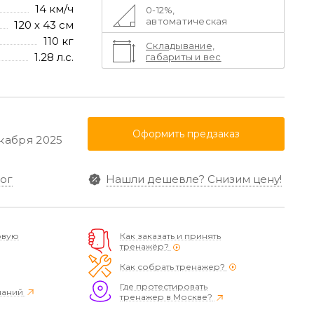
14 км/ч
0-12%,
автоматическая
120 х 43 см
110 кг
Складывание,
1.28 л.с.
габариты и вес
Оформить предзаказ
екабря 2025
ог
Нашли дешевле?
Снизим цену!
овую
Как заказать и принять
тренажёр?
Как собрать тренажер?
Где протестировать
наний
тренажер в Москве?