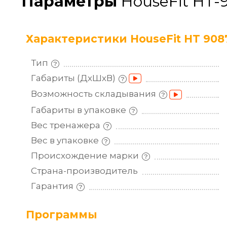
Параметры
HouseFit HT-
Характеристики HouseFit HT 908
Тип
Габариты
(ДхШхВ)
Возможность
складывания
Габариты в
упаковке
Вес
тренажера
Вес в
упаковке
Происхождение
марки
Страна-производитель
Гарантия
Программы