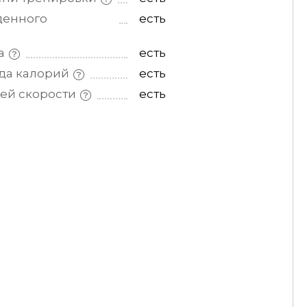
денного
есть
а
есть
ода
калорий
есть
щей
скорости
есть