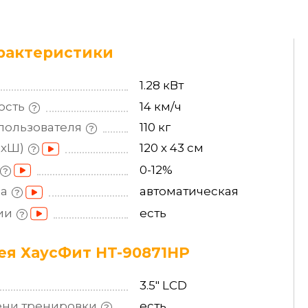
рактеристики
1.28 кВт
ость
14 км/ч
пользователя
110 кг
ДхШ)
120 х 43 см
0-12%
на
автоматическая
ии
есть
я ХаусФит HT-90871HP
3.5" LCD
ени
тренировки
есть