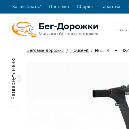
Как выбрать?
(текущая)
Доставка
Сборка
Гарантия
Беговые дорожки
HouseFit
HouseFit HT-98
Развернуть меню