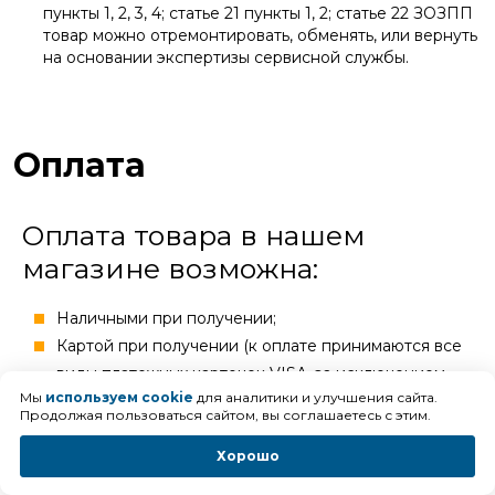
пункты 1, 2, 3, 4; статье 21 пункты 1, 2; статье 22 ЗОЗПП
товар можно отремонтировать, обменять, или вернуть
на основании экспертизы сервисной службы.
Оплата
Оплата товара в нашем
магазине возможна:
Наличными при получении;
Картой при получении (к оплате принимаются все
виды платежных карточек VISA, за исключением
Мы
используем cookie
для аналитики и улучшения сайта.
Visa Electron, так как в большинстве случаев она не
Продолжая пользоваться сайтом, вы соглашаетесь с этим.
применима для оплаты через интернет, за
исключением карт, выпущенных отдельными
Хорошо
банками);