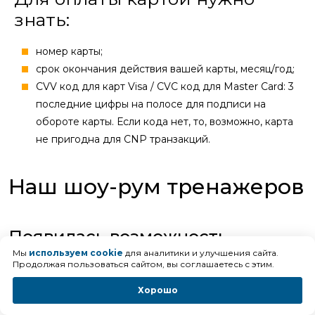
знать:
номер карты;
cрок окончания действия вашей карты, месяц/год;
CVV код для карт Visa / CVC код для Master Card: 3
последние цифры на полосе для подписи на
обороте карты. Если кода нет, то, возможно, карта
не пригодна для CNP транзакций.
Наш шоу-рум тренажеров
Появилась возможность
посетить выставочный зал,
Мы
используем cookie
для аналитики и улучшения сайта.
Продолжая пользоваться сайтом, вы соглашаетесь с этим.
опробовать самые популярные и
наиболее интересные модели
Хорошо
беговых дорожек