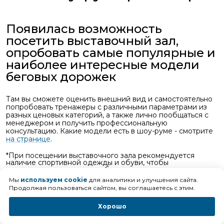
Появилась возможность
посетить выставочный зал,
опробовать самые популярные и
наиболее интересные модели
беговых дорожек
Там вы сможете оценить внешний вид и самостоятельно
попробовать тренажеры с различными параметрами из
разных ценовых категорий, а также лично пообщаться с
менеджером и получить профессиональную
консультацию. Какие модели есть в шоу-руме - смотрите
на странице
.
*При посещении выставочного зала рекомендуется
наличие спортивной одежды и обуви, чтобы
тестирование тренажеров было максимально
комфортным.
Мы
используем cookie
для аналитики и улучшения сайта.
Продолжая пользоваться сайтом, вы соглашаетесь с этим.
Хорошо
Мы находимся в универмаге «Москва» по
адресу: