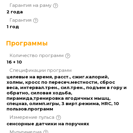
Гарантия на
раму
2 года
Гарантия
1 год
Программы
Количество
программ
16 + 10
Спецификации
программ
целевые на время, расст., сжиг.калорий,
холмы, кросс по пересеч.местности, сброс
веса, интервал.трен., сил.трен., подъем в гору и
обратно, силовая ходьба,
пирамида,тренировка ягодичных мышц,
спецназ, олимп.игры, 3 вирт.режима, HRC, 10
пользов.программ
Измерение
пульса
сенсорные датчики на поручнях
Мультимедиа