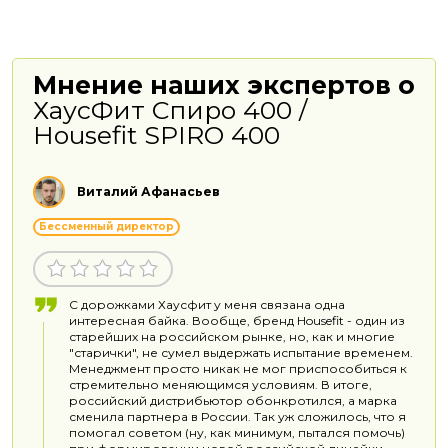
Мнение наших экспертов о
ХаусФит Спиро 400 /
Housefit SPIRO 400
Виталий Афанасьев
Бессменный директор
С дорожками Хаусфит у меня связана одна
интересная байка. Вообще, бренд Housefit - один из
старейших на российском рынке, но, как и многие
"старички", не сумел выдержать испытание временем.
Менеджмент просто никак не мог приспособиться к
стремительно меняющимся условиям. В итоге,
российский дистрибьютор обонкротился, а марка
сменила партнера в России. Так уж сложилось, что я
помогал советом (ну, как минимум, пытался помочь)