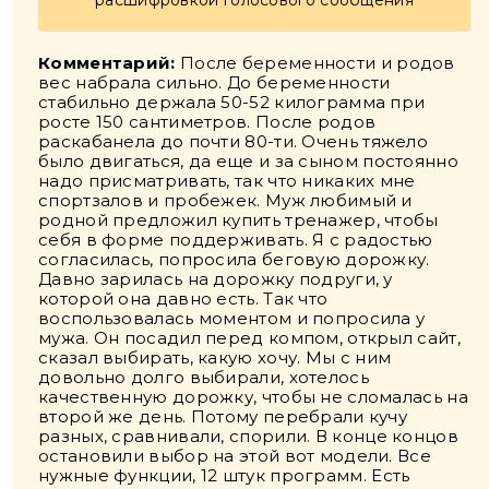
Комментарий:
После беременности и родов
вес набрала сильно. До беременности
стабильно держала 50-52 килограмма при
росте 150 сантиметров. После родов
раскабанела до почти 80-ти. Очень тяжело
было двигаться, да еще и за сыном постоянно
надо присматривать, так что никаких мне
спортзалов и пробежек. Муж любимый и
родной предложил купить тренажер, чтобы
себя в форме поддерживать. Я с радостью
согласилась, попросила беговую дорожку.
Давно зарилась на дорожку подруги, у
которой она давно есть. Так что
воспользовалась моментом и попросила у
мужа. Он посадил перед компом, открыл сайт,
сказал выбирать, какую хочу. Мы с ним
довольно долго выбирали, хотелось
качественную дорожку, чтобы не сломалась на
второй же день. Потому перебрали кучу
разных, сравнивали, спорили. В конце концов
остановили выбор на этой вот модели. Все
нужные функции, 12 штук программ. Есть