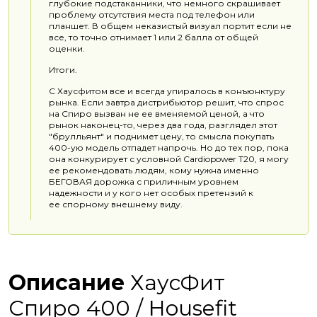
глубокие подстаканники, что немного скрашивает
проблему отсутствия места под телефон или
планшет. В общем неказистый визуал портит если не
все, то точно отнимает 1 или 2 балла от общей
оценки.
Итоги.
С Хаусфитом все и всегда упиралось в конъюнктуру
рынка. Если завтра дистрибьютор решит, что спрос
на Спиро вызван не ее вменяемой ценой, а что
рынок наконец-то, через два года, разглядел этот
"брулльянт" и поднимет цену, то смысла покупать
400-ую модель отпадет напрочь. Но до тех пор, пока
она конкурирует с условной Cardiopower T20, я могу
ее рекомендовать людям, кому нужна именно
БЕГОВАЯ дорожка с приличным уровнем
надежности и у кого нет особых претензий к
ее спорному внешнему виду.
Описание
ХаусФит
Спиро 400 / Housefit