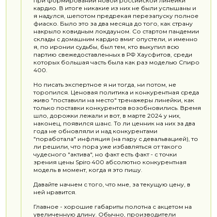
при формировании новой российской линейки
кардио. В итоге никакие из них не были услышаны и
я надулся, шепотом предрекая перезапуску полное
фиаско. Было это за два месяца до того, как страну
накрыло ковидным локдауном. Со стартом пандемии
склады с домашним кардио вмиг опустели, и именно
я, по иронии судьбы, был тем, кто выкупил всю
партию свежедоставленных в РФ Хаусфитов, среди
которых большая часть была как раз моделью Спиро
400.
Но писать экспертное я ни тогда, ни потом, не
торопился. Ценовая политика и конкурентная среда
живо "поставили на место" тренажеры линейки, как
только поставки конкурентов возобновились. Время
шло, дорожки лежали и вот, в марте 2024 у них,
наконец, появился шанс. То ли ценник на них за два
года не обновляли и над конкурентами
"поработала" инфляция (на пару с девальвацией), то
ли решили, что пора уже избавляться от такого
чудесного "актива", но факт есть факт - с точки
зрения цены Spiro 400 абсолютно конкурентная
модель в момент, когда я это пишу.
Давайте начнем с того, что мне, за текущую цену, в
ней нравится.
Главное - хорошие габариты полотна с акцетом на
увеличенную длину. Обычно, производители