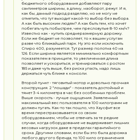
бюджетного оборудования добавляют пару
сантиметров ширины, а длину, наоборот, режут. И я,
как бы, данный подход разделяю, но не могу не
отметить, что тут выходит какой-то выбор без выбора.
А как быть высоким людям? А как быть тем, кто хочет
побегать чуть побыстрее, чем пресловутые 8-10 км/ч?
Известно как - купить среднеразмерную дорожку.
Если же бюджет не позволяет, то к вашим услугам
разве что ближайший парк. Ну это если исключить
Спиро 400, разумеется. Тут размер полотна 40 на
126. Если ширина является минимально комфортным
показателем в принципе, то увеличенная длина
позволяет и ускориться, и тренироваться с ростом
185 и даже чуть выше, без риска упасть, надо лишь
держаться чуть ближе к консоли.
Второй пункт - тяговитый мотор и довольно прочная
конструкция. 2 "лошади" - показатель достойный и
тянет 3-4 километра в час без особенных проблем.
Выше скорость - лучше ощущения. Заявленный
максимальный вес пользователя в 100 килограмм не
должен пугать. Как-то так пошло, что Хаусфит все
время перестраховывается со своим
оборудованием, чтобы не отвечать за те редкие
случаи, когда оборудование не выдерживает лишних
весовых нагрузок даже в пределах гарантийного
срока. Другими словами, если бы это была дорожка
любого другого бренда, то 100 кило ограничения