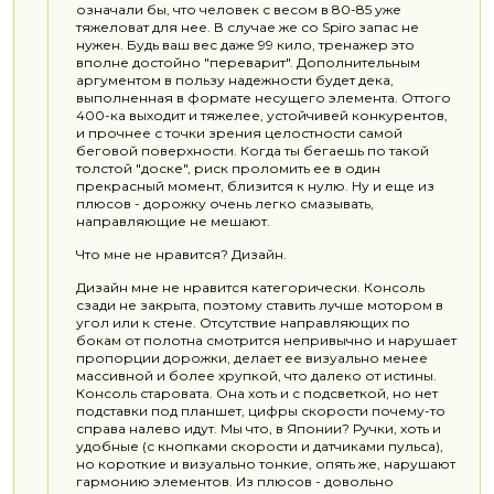
означали бы, что человек с весом в 80-85 уже
тяжеловат для нее. В случае же со Spiro запас не
нужен. Будь ваш вес даже 99 кило, тренажер это
вполне достойно "переварит". Дополнительным
аргументом в пользу надежности будет дека,
выполненная в формате несущего элемента. Оттого
400-ка выходит и тяжелее, устойчивей конкурентов,
и прочнее с точки зрения целостности самой
беговой поверхности. Когда ты бегаешь по такой
толстой "доске", риск проломить ее в один
прекрасный момент, близится к нулю. Ну и еще из
плюсов - дорожку очень легко смазывать,
направляющие не мешают.
Что мне не нравится? Дизайн.
Дизайн мне не нравится категорически. Консоль
сзади не закрыта, поэтому ставить лучше мотором в
угол или к стене. Отсутствие направляющих по
бокам от полотна смотрится непривычно и нарушает
пропорции дорожки, делает ее визуально менее
массивной и более хрупкой, что далеко от истины.
Консоль старовата. Она хоть и с подсветкой, но нет
подставки под планшет, цифры скорости почему-то
справа налево идут. Мы что, в Японии? Ручки, хоть и
удобные (с кнопками скорости и датчиками пульса),
но короткие и визуально тонкие, опять же, нарушают
гармонию элементов. Из плюсов - довольно