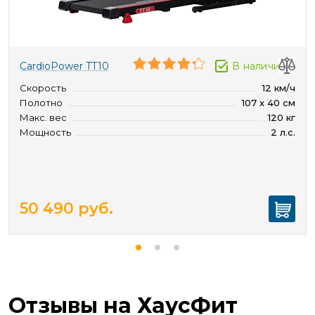
CardioPower TT10
В наличии
Скорость
12 км/ч
Полотно
107 х 40 см
Макс. вес
120 кг
Мощность
2 л.с.
50 490
руб.
Отзывы на ХаусФит