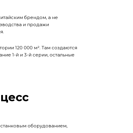
китайским брендом, а не
изводства и продажи
я.
итории 120 000
м².
Там создаются
ие 1-й и 3-й серии, остальные
цесс
о станковым оборудованием,