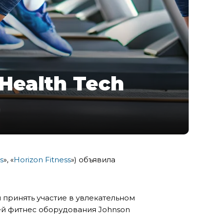
Health Tech
s
»
,
«
Horizon Fitness
»
) объявила
принять участие в увлекательном
ей фитнес оборудования Johnson