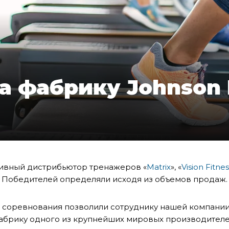
а фабрику Johnson 
зивный дистрибьютор тренажеров
«
Matrix
»
,
«
Vision Fitnes
. Победителей определяли исходя из объемов продаж.
 соревнования позволили сотруднику нашей компании 
фабрику одного из крупнейших мировых производител