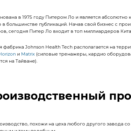
нована в 1975 году Питером Ло и является абсолютно 
о в большинстве публикаций. Начав свой бизнес с про
ов, сегодня Питер Ло входит в топ миллиардеров Кита
ая фабрика
Johnson Health Tech располагается на терр
Horizon
и
Matrix
(силовые тренажеры, кардио оборудован
ся на Тайване).
роизводственный про
роизводство, похожи на цеха любого другого завода с
рным и тому подобным.