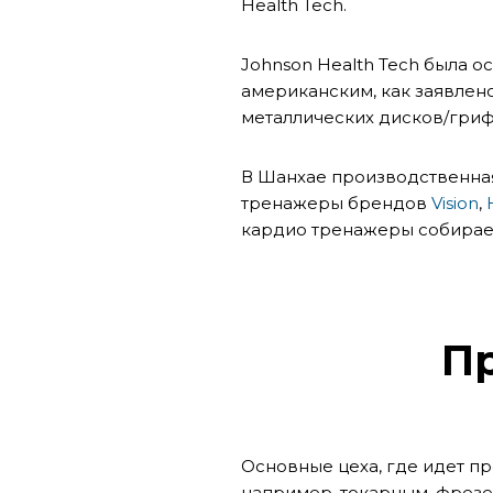
Health Tech.
Johnson Health Tech
была ос
американским, как заявлен
металлических дисков/гриф
В Шанхае производственн
тренажеры брендов
Vision
,
кардио тренажеры собирает
П
Основные цеха, где идет п
например, токарным, фрезе