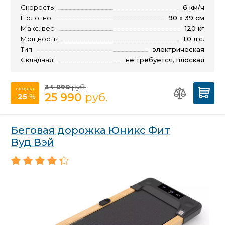
Скорость
6 км/ч
Полотно
90 х 39 см
Макс. вес
120 кг
Мощность
1.0 л.с.
Тип
электрическая
Складная
не требуется, плоская
34 990
руб.
скидка
25 990
руб.
-
25
%
Беговая дорожка Юникс Фит
Вуд Вэй