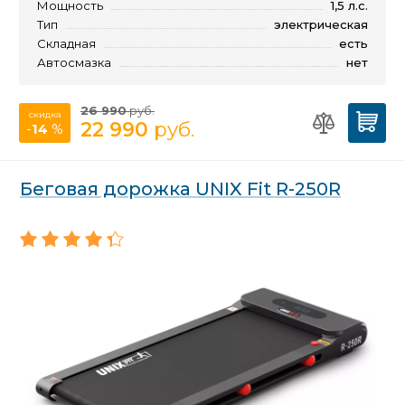
Мощность
1,5 л.с.
Тип
электрическая
Складная
есть
Автосмазка
нет
26 990
руб.
скидка
22 990
руб.
-
14
%
Беговая дорожка UNIX Fit R-250R