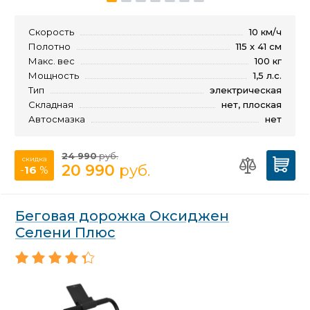
Скорость
10 км/ч
Полотно
115 х 41 см
Макс. вес
100 кг
Мощность
1,5 л.с.
Тип
электрическая
Складная
нет, плоская
Автосмазка
нет
24 990
руб.
скидка
20 990
руб.
-
16
%
Беговая дорожка Оксиджен
Селени Плюс