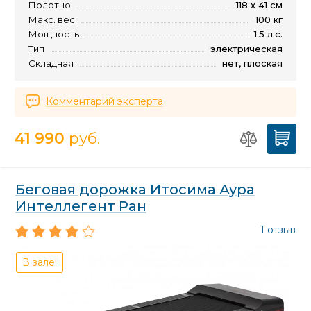
Полотно
118 х 41 см
Макс. вес
100 кг
Мощность
1.5 л.с.
Тип
электрическая
Складная
нет, плоская
Комментарий эксперта
41 990
руб.
Беговая дорожка Итосима Аура
Интеллегент Ран
1 отзыв
В зале!