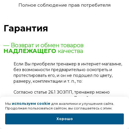
Полное соблюдение прав потребителя
Гарантия
— Возврат и обмен товаров
НАДЛЕЖАЩЕГО
качества
Если Вы приобрели тренажер в интернет-магазине,
без возможности предварительно осмотреть и
протестировать его, и он не подошел по цвету,
размеру, комплектации и т. п., то:
Согласно статье 26.1 ЗОЗПП, тренажер можно
вернуть продавцу в течение 7 дней с момента
покупки по письменному заявлению, при условии
Мы
используем cookie
для аналитики и улучшения сайта.
Продолжая пользоваться сайтом, вы соглашаетесь с этим.
полной сохранности упаковки и товарного вида. А
продавец, в течение 10 дней с момента
Хорошо
предъявления заявления, должен его
удовлетворить.