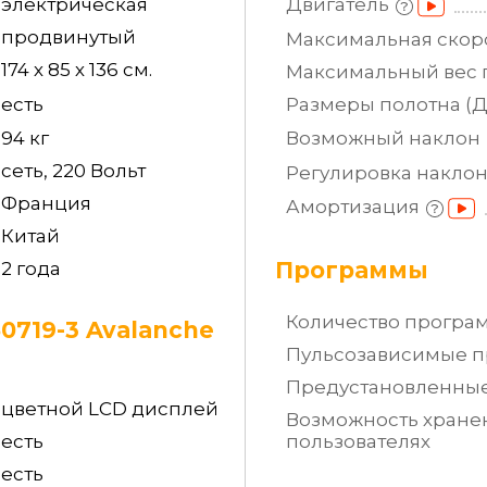
электрическая
Двигатель
продвинутый
Максимальная
скор
174 х 85 х 136 см.
Максимальный вес
есть
Размеры полотна
(
94 кг
Возможный
наклон
сеть, 220 Вольт
Регулировка
накло
Франция
Амортизация
Китай
Программы
2 года
Количество
програ
719-3 Avalanche
Пульсозависимые
п
Предустановленны
цветной LCD дисплей
Возможность хране
пользователях
есть
есть