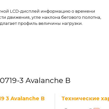
етной LCD-дисплей информацию о времени
ти движения, угле наклона бегового полотна,
едлагает профиль величины нагрузки.
50719-3 Avalanche B
9 3 Avalanche B
Технические ха