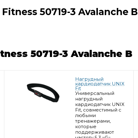
Fitness 50719-3 Avalanche B
tness 50719-3 Avalanche B
Нагрудный
кардиодатчик UNIX
Fit
Универсальный
нагрудный
кардиодатчик UNIX
Fit, совместимый с
любыми
тренажерами,
которые
поддерживают
частоту 5,3 кГц