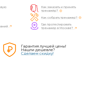
овую
Как заказать и принять
тренажёр?
Как собрать тренажер?
Где протестировать
наний
тренажер в Москве?
Гарантия лучшей цены!
Нашли дешевле?
Сделаем скидку!