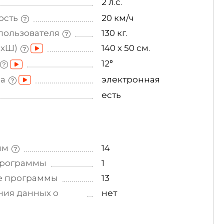
2 л.с.
ость
20 км/ч
пользователя
130 кг.
ДхШ)
140 х 50 см.
12°
на
электронная
есть
мм
14
рограммы
1
е
программы
13
ния данных о
нет