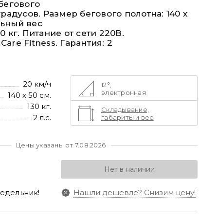
 бегового
градусов. Размер бегового полотна: 140 х
льный вес
0 кг. Питание от сети 220В.
are Fitness. Гарантия: 2
20 км/ч
12°,
электронная
140 х 50 см.
130 кг.
Складывание,
2 л.с.
габариты и вес
Цены указаны от 7.08.2026
Нет в наличии
едельник!
Нашли дешевле?
Снизим цену!