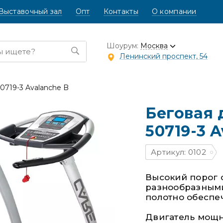
Выставочный зал
Опт
Контакты
О компании
Шоурум:
Москва
Ленинский проспект, 54
50719-3 Avalanche B
Беговая 
50719-3 
Артикул: 0102
Высокий порог 
разнообразными
полотно обеспеч
Двигатель мощно