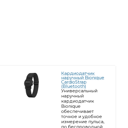
Кардиодатчик
наручный Bionique
CardioStrap
(Bluetooth)
Универсальный
наручный
кардиодатчик
Bionique
обеспечивает
точное и удобное
измерение пульса,
п
о беспроводной