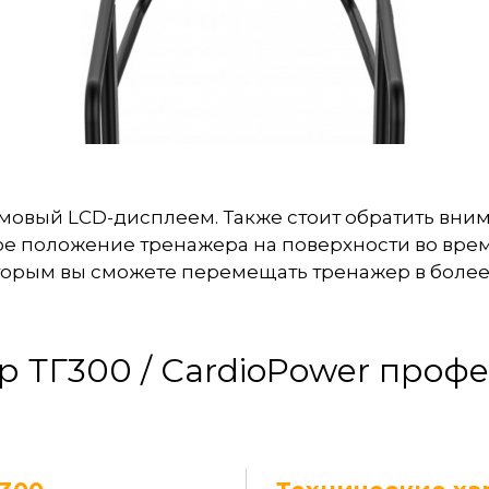
овый LCD-дисплеем. Также стоит обратить вни
е положение тренажера на поверхности во время
торым вы сможете перемещать тренажер в более
р ТГ300 / CardioPower проф