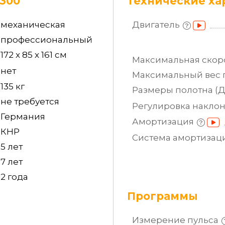
 300
Технические ха
механическая
Двигатель
профессиональный
172 x 85 x 161 см
Максимальная
скор
нет
Максимальный вес
135 кг
Размеры полотна
(
не требуется
Регулировка
накло
Германия
Амортизация
КНР
Система
амортизац
5 лет
7 лет
2 года
Программы
Измерение
пульса