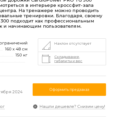
вой дорожки
CardioPower
PRO
TG
300
мотреться в интерьере кроссфит-зала
центра. На тренажере можно проводить
рвальные тренировки. Благодаря, своему
300 подходит как профессиональным
ак и начинающим пользователям.
 ограничений
Наклон отсутствует
160 x 48 см
150 кг
Складывание,
габариты и вес
Оформить предзаказ
тября 2024
ог
Нашли дешевле?
Снизим цену!