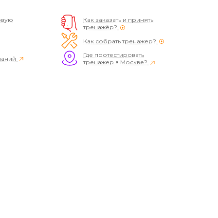
овую
Как заказать и принять
тренажёр?
Как собрать тренажер?
Где протестировать
наний
тренажер в Москве?