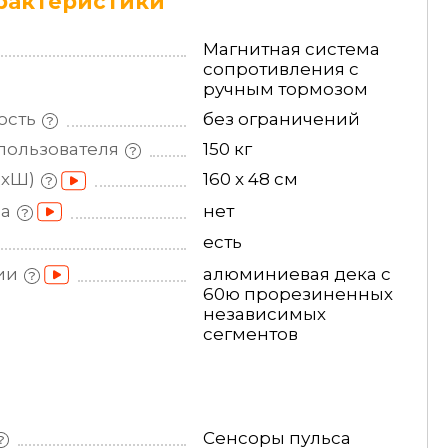
рактеристики
Магнитная система
сопротивления с
ручным тормозом
ость
без ограничений
пользователя
150 кг
ДхШ)
160 x 48 см
на
нет
есть
ии
алюминиевая дека с
60ю прорезиненных
независимых
сегментов
Сенсоры пульса