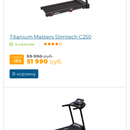
Titanium Masters Slimtech C250
в наличии
59 990
руб.
скидка
51 990
руб.
-13
%
В корзину