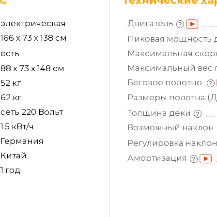
RC
Технические ха
электрическая
Двигатель
166 х 73 х 138 см
Пиковая мощность
есть
Максимальная
скор
Максимальный вес
88 х 73 х 148 см
Беговое полотно
52 кг
62 кг
Размеры полотна
(
сеть 220 Вольт
Толщина
деки
1.5 кВт/ч
Возможный
наклон
Германия
Регулировка
накло
Китай
Амортизация
1 год