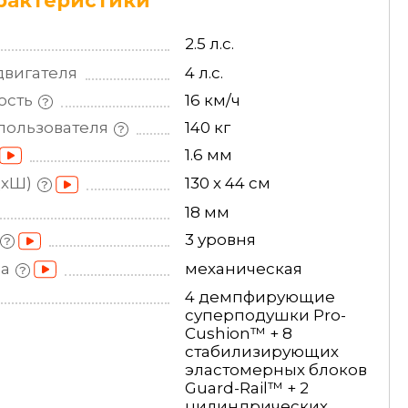
рактеристики
2.5 л.с.
двигателя
4 л.с.
ость
16 км/ч
пользователя
140 кг
1.6 мм
ДхШ)
130 х 44 см
18 мм
3 уровня
на
механическая
4 демпфирующие
суперподушки Pro-
Cushion™ + 8
стабилизирующих
эластомерных блоков
Guard-Rail™ + 2
цилиндрических