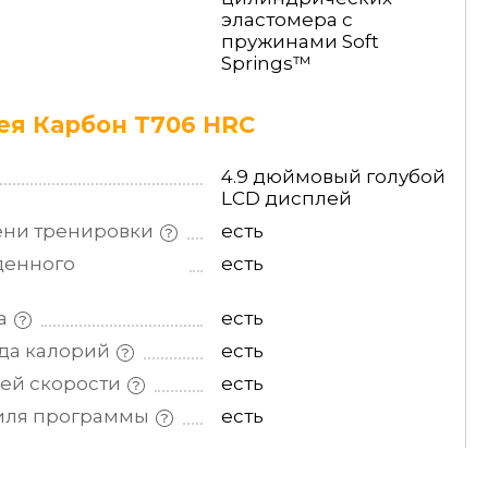
эластомера с
пружинами Soft
Springs™
я Карбон T706 HRC
4.9 дюймовый голубой
LCD дисплей
ени
тренировки
есть
денного
есть
а
есть
ода
калорий
есть
щей
скорости
есть
иля
программы
есть