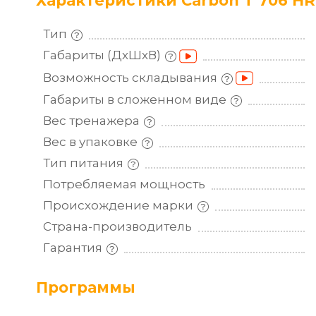
Характеристики Carbon T 706 H
Тип
Габариты
(ДхШхВ)
Возможность
складывания
Габариты в сложенном
виде
Вес
тренажера
Вес в
упаковке
Тип
питания
Потребляемая
мощность
Происхождение
марки
Страна-производитель
Гарантия
Программы