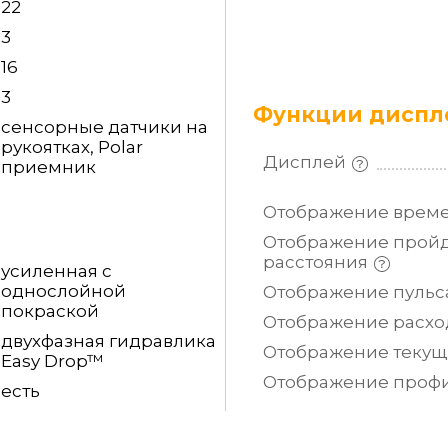
22
3
16
3
Функции диспле
сенсорные датчики на
рукоятках, Polar
Дисплей
приемник
Отображение врем
Отображение прой
расстояния
усиленная с
однослойной
Отображение
пульс
покраской
Отображение расх
двухфазная гидравлика
Отображение теку
Easy Drop™
Отображение проф
есть