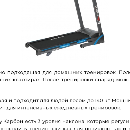
чно подходящая для домашних тренировок. Пол
ьших квартирах. После тренировки снаряд можн
я и подходит для людей весом до 140 кг. Мощный 
дит для интенсивных ежедневных тренировок.
 у Карбон есть 3 уровня наклона, которые регу
роводить тренировки как для новичков, так и