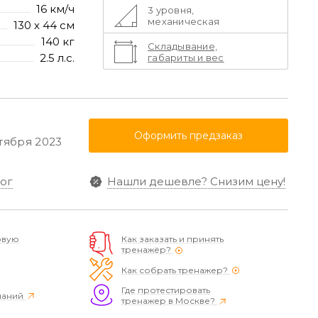
16 км/ч
3 уровня,
механическая
130 х 44 см
140 кг
Складывание,
2.5 л.с.
габариты и вес
Оформить предзаказ
ктября 2023
ог
Нашли дешевле?
Снизим цену!
овую
Как заказать и принять
тренажёр?
Как собрать тренажер?
Где протестировать
наний
тренажер в Москве?