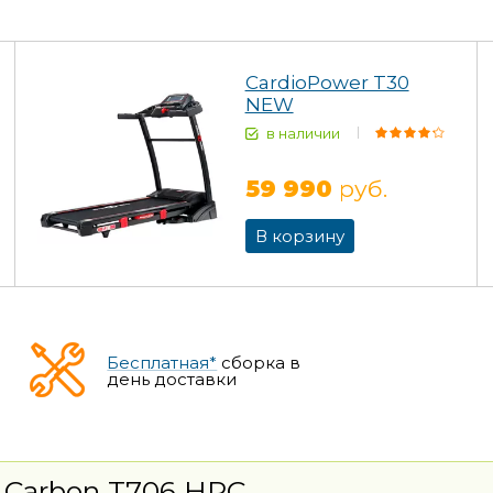
CardioPower T30
NEW
в наличии
59 990
руб.
В корзину
Бесплатная*
сборка в
день доставки
Carbon T706 HRC