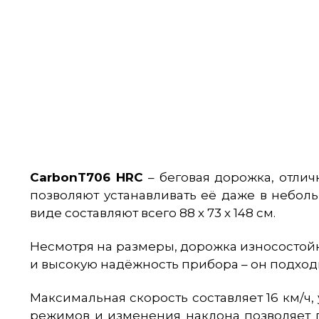
CarbonT706 HRC
– беговая дорожка, отли
позволяют устанавливать её даже в небол
виде составляют всего 88 х 73 х 148 см.
Несмотря на размеры, дорожка износостойка
и высокую надёжность прибора – он подхо
Максимальная скорость составляет 16 км/ч,
режимов и изменения наклона позволяет п