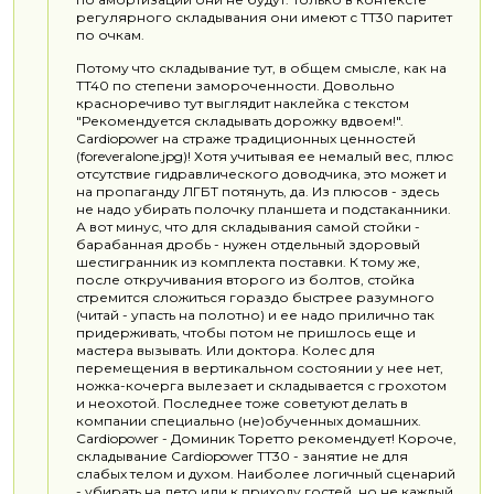
регулярного складывания они имеют с TT30 паритет
по очкам.
Потому что складывание тут, в общем смысле, как на
TT40 по степени замороченности. Довольно
красноречиво тут выглядит наклейка с текстом
"Рекомендуется складывать дорожку вдвоем!".
Cardiopower на страже традиционных ценностей
(foreveralone.jpg)! Хотя учитывая ее немалый вес, плюс
отсутствие гидравлического доводчика, это может и
на пропаганду ЛГБТ потянуть, да. Из плюсов - здесь
не надо убирать полочку планшета и подстаканники.
А вот минус, что для складывания самой стойки -
барабанная дробь - нужен отдельный здоровый
шестигранник из комплекта поставки. К тому же,
после откручивания второго из болтов, стойка
стремится сложиться гораздо быстрее разумного
(читай - упасть на полотно) и ее надо прилично так
придерживать, чтобы потом не пришлось еще и
мастера вызывать. Или доктора. Колес для
перемещения в вертикальном состоянии у нее нет,
ножка-кочерга вылезает и складывается с грохотом
и неохотой. Последнее тоже советуют делать в
компании специально (не)обученных домашних.
Cardiopower - Доминик Торетто рекомендует! Короче,
складывание Cardiopower TT30 - занятие не для
слабых телом и духом. Наиболее логичный сценарий
- убирать на лето или к приходу гостей, но не каждый