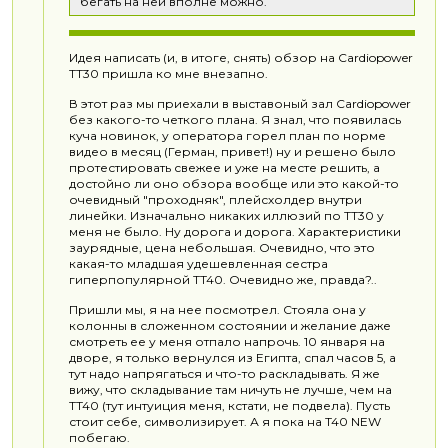
бегать на ней вполне можно.
Идея написать (и, в итоге, снять) обзор на Cardiopower
TT30 пришла ко мне внезапно.
В этот раз мы приехали в выставоный зал Cardiopower
без какого-то четкого плана. Я знал, что появилась
куча новинок, у оператора горел план по норме
видео в месяц (Герман, привет!) ну и решено было
протестировать свежее и уже на месте решить, а
достойно ли оно обзора вообще или это какой-то
очевидный "проходняк", плейсхолдер внутри
линейки. Изначально никаких иллюзий по TT30 у
меня не было. Ну дорога и дорога. Характеристики
заурядные, цена небольшая. Очевидно, что это
какая-то младшая удешевленная сестра
гиперпопулярной TT40. Очевидно же, правда?..
Пришли мы, я на нее посмотрел. Стояла она у
колонны в сложенном состоянии и желание даже
смотреть ее у меня отпало напрочь. 10 января на
дворе, я только вернулся из Египта, спал часов 5, а
тут надо напрягаться и что-то раскладывать. Я же
вижу, что складывание там ничуть не лучше, чем на
TT40 (тут интуиция меня, кстати, не подвела). Пусть
стоит себе, символизирует. А я пока на T40 NEW
побегаю.