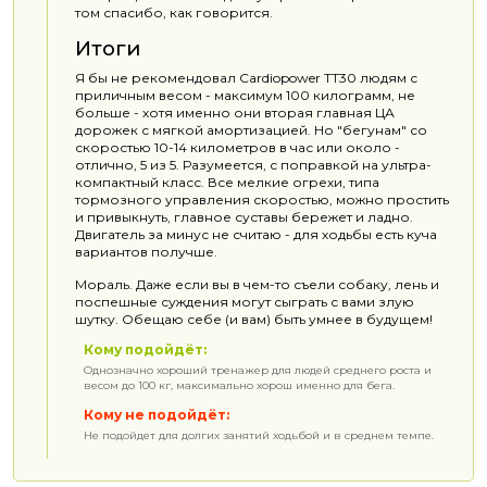
том спасибо, как говорится.
Итоги
Я бы не рекомендовал Cardiopower TT30 людям с
приличным весом - максимум 100 килограмм, не
больше - хотя именно они вторая главная ЦА
дорожек с мягкой амортизацией. Но "бегунам" со
скоростью 10-14 километров в час или около -
отлично, 5 из 5. Разумеется, с поправкой на ультра-
компактный класс. Все мелкие огрехи, типа
тормозного управления скоростью, можно простить
и привыкнуть, главное суставы бережет и ладно.
Двигатель за минус не считаю - для ходьбы есть куча
вариантов получше.
Мораль. Даже если вы в чем-то съели собаку, лень и
поспешные суждения могут сыграть с вами злую
шутку. Обещаю себе (и вам) быть умнее в будущем!
Кому подойдёт:
Однозначно хороший тренажер для людей среднего роста и
весом до 100 кг, максимально хорош именно для бега.
Кому не подойдёт:
Не подойдет для долгих занятий ходьбой и в среднем темпе.