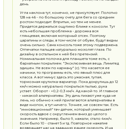
день.
Угла наклона тут, конечно, не присутствует. Полотно
128 на 46 - по большому счету для бега со средним
ростом подходит. Впритык, но тем не менее.
Придется держаться ощутимо ближе к консоли. Тут
есть небольшая проблемка - дорожка вся
глянцевая, включая моторный отсек. Поэтому
царапины и следы, в том числе от обуви, будут видны
очень сильно. Сама консоль тоже этому подвержена.
Отпечатки пальцев натурально мозолят глаза. По
дизайну в остальном к ней без претензий.
Номинальная полочка для планшета тоже есть, с
бархатным покрытием. "Эксклюзивная вещь. Лимитед
эдишен. Не всем по карману" (с). Что касается ее
начинки, то программы есть, что явный плюс для
класса. А вот минус здесь это ужасная, тупая,
тормозная крутилка-вариатор. Пока докрутишь до 12
км/ч можно натурально покрыться пылью, рука
устает. Оборот - +0,2-0,3 км/ч. Ад какой-то. И главное
- никакой альтернативы. Эту дичь пихают уже куда не
лень, но обычно к ней прилагаются альтернативы в
виде кнопок, а тут ничего. Точнее, не совсем так. Есть
"инновационный" тач-датчик, который уменьшает
скорость вдвое с округлением вниз до целого
значения. Например, было 9, нажали, стало 4км/ч.
Если было 10 - станет 5 и тд. Повторное нажатие
возвращает нас на заданную ранее скорость. И на