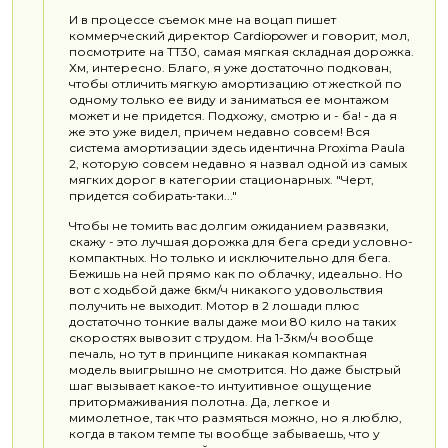
И в процессе съемок мне на воцап пишет
коммерческий директор Cardiopower и говорит, мол,
посмотрите на TT30, самая мягкая складная дорожка.
Хм, интересно. Благо, я уже достаточно подкован,
чтобы отличить мягкую амортизацию от жесткой по
одному только ее виду и заниматься ее монтажом
может и не придется. Подхожу, смотрю и - ба! - да я
же это уже видел, причем недавно совсем! Вся
система амортизации здесь идентична Proxima Paula
2, которую совсем недавно я назвал одной из самых
мягких дорог в категории стационарных. "Черт,
придется собирать-таки..."
Чтобы не томить вас долгим ожиданием развязки,
скажу - это лучшая дорожка для бега среди условно-
компактных. Но только и исключительно для бега.
Бежишь на ней прямо как по облачку, идеально. Но
вот с ходьбой даже 6км/ч никакого удовольствия
получить не выходит. Мотор в 2 лошади плюс
достаточно тонкие валы даже мои 80 кило на таких
скоростях вывозит с трудом. На 1-3км/ч вообще
печаль, но тут в принципе никакая компактная
модель выигрышно не смотрится. Но даже быстрый
шаг вызывает какое-то интуитивное ощущение
притормаживания полотна. Да, легкое и
мимолетное, так что размяться можно, но я люблю,
когда в таком темпе ты вообще забываешь, что у