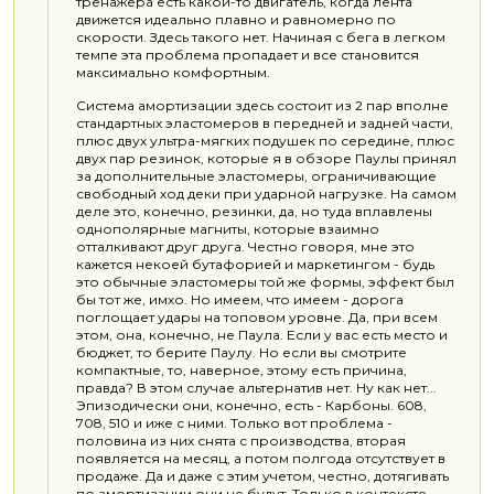
тренажера есть какой-то двигатель, когда лента
движется идеально плавно и равномерно по
скорости. Здесь такого нет. Начиная с бега в легком
темпе эта проблема пропадает и все становится
максимально комфортным.
Система амортизации здесь состоит из 2 пар вполне
стандартных эластомеров в передней и задней части,
плюс двух ультра-мягких подушек по середине, плюс
двух пар резинок, которые я в обзоре Паулы принял
за дополнительные эластомеры, ограничивающие
свободный ход деки при ударной нагрузке. На самом
деле это, конечно, резинки, да, но туда вплавлены
однополярные магниты, которые взаимно
отталкивают друг друга. Честно говоря, мне это
кажется некоей бутафорией и маркетингом - будь
это обычные эластомеры той же формы, эффект был
бы тот же, имхо. Но имеем, что имеем - дорога
поглощает удары на топовом уровне. Да, при всем
этом, она, конечно, не Паула. Если у вас есть место и
бюджет, то берите Паулу. Но если вы смотрите
компактные, то, наверное, этому есть причина,
правда? В этом случае альтернатив нет. Ну как нет...
Эпизодически они, конечно, есть - Карбоны. 608,
708, 510 и иже с ними. Только вот проблема -
половина из них снята с производства, вторая
появляется на месяц, а потом полгода отсутствует в
продаже. Да и даже с этим учетом, честно, дотягивать
по амортизации они не будут. Только в контексте