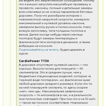
Вы видите это закреплённое сообщение, потому
что я решил запустить масштабную проверку и
провести, наконец, полные и детальные замеры
всех ключевых (и не очень) параметров беговых
дорожек. Пока что разобрали историю с
повсеместной накруткой скорости, измерили
максимальный и нулевой уровень наклона,
замерили высоту ручек и полки консоли, плюс
всякую мелочевку, типа толщины полотна и
валов. Далее (когда-нибудь через месяца
полтора) будут замеры температуры и
фактической тяги моторов в динамике, а также
вибрации на консоли.
Подписывайтесь на телегу
, будем держать в
курсе.
CardioPower TT30
В дорожке отсутствует нулевой наклон — что
хорошо. Высота полки для планшета — 99
сантиметров. Это в среднем лучше, чем у
бюджетных стационарных моделей, которые «в
горячей воде постирали», но фактически хуже
любой дорожки среднего размера. Если что-то
на ней планируете смотреть, то здесь скорее
«нет», чем «да». Максимальная заявленная
скорость — 14 километров в час, и в реальности
она полностью совпадает. При том что и на 10 км/ч
— такое же полное соответствие. Нормально