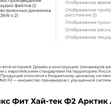
воспроизведение
Отображение врем
аудио файлов (2
Отображение прой
встроенных динамика
расстояния
3kW x 2)
Отображение
пульс
Отображение расх
Отображение теку
огатой историей. Дизайн и конструкцию тренажеров р
вии с европейскими стандартами На территорию России
. Продукция относится к бюджетному ценовому сегмент
 UNIX Fit — множество тренажеров с улучшенной систе
с Фит Хай-тек Ф2 Арктик Ай