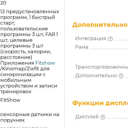
20
12 предустановленных
программ, 1 быстрый
старт,
Дополнительно
пользовательские
программы 3 шт, FAR 1
Интеграция
шт, целевые
программы 3 шт
Рама
(скорость, калории,
расстояние)
Приложения
Fitshow
Транспортировочн
/Kinomap/Zwfit для
синхронизации с
Дополнительно
мобильным
устройством и записи
тренировок
FitShow
Функции дисплея
сенсорные датчики на
Дисплей
поручнях