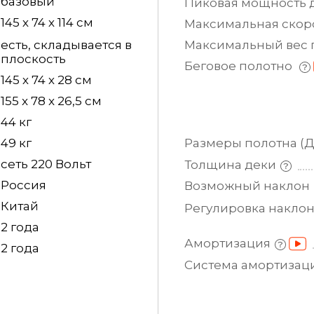
базовый
Пиковая мощность
145 х 74 х 114 см
Максимальная
скор
есть, складывается в
Максимальный вес
плоскость
Беговое полотно
145 х 74 х 28 см
155 x 78 x 26,5 см
44 кг
49 кг
Размеры полотна
(
сеть 220 Вольт
Толщина
деки
Россия
Возможный
наклон
Китай
Регулировка
накло
2 года
Амортизация
2 года
Система
амортизац