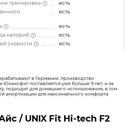
ени
тренировки
есть
денного
есть
а
есть
ода
калорий
есть
щей
скорости
есть
азрабатывают в Германии, производство
 Юниксфит поставляется уже больше 9 лет, и за
у, подходит для домашнего использования, в том
мой амортизации для максимального комфорта
с / UNIX Fit Hi-tech F2