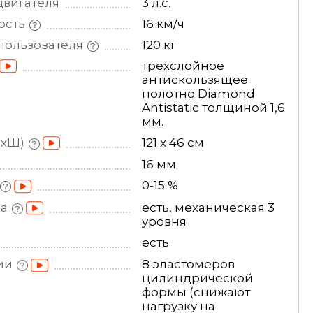
двигателя
3 л.с.
ость
16 км/ч
пользователя
120 кг
трехслойное
антискользящее
полотно Diamond
Antistatic толщиной 1,6
мм.
ДхШ)
121 x 46 см
16 мм
0-15 %
на
есть, механическая 3
уровня
есть
ии
8 эластомеров
цилиндрической
формы (снижают
нагрузку на