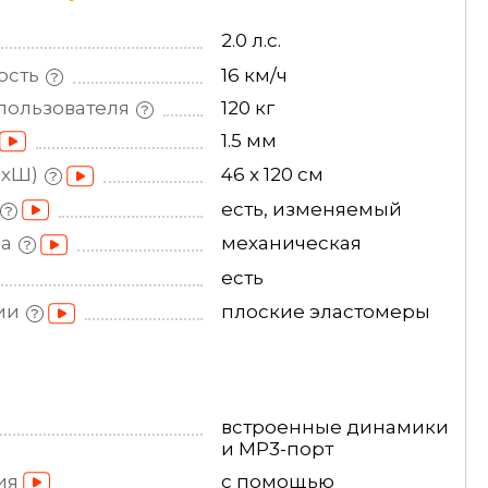
2.0 л.с.
ость
16 км/ч
пользователя
120 кг
1.5 мм
ДхШ)
46 х 120 см
есть, изменяемый
на
механическая
есть
ии
плоские эластомеры
встроенные динамики
и MP3-порт
ия
с помощью