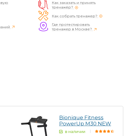
овую
Как заказать и принять
тренажёр?
Как собрать тренажер?
Где протестировать
наний
тренажер в Москве?
Bionique Fitness
PowerUp M30 NEW
в наличии