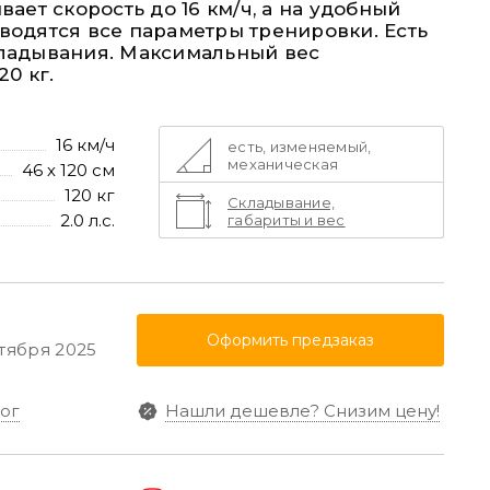
вает скорость до 16 км/ч, а на удобный
водятся все параметры тренировки. Есть
ладывания. Максимальный вес
20 кг.
16 км/ч
есть, изменяемый,
механическая
46 х 120 см
120 кг
Складывание,
2.0 л.с.
габариты и вес
Оформить предзаказ
ктября 2025
ог
Нашли дешевле?
Снизим цену!