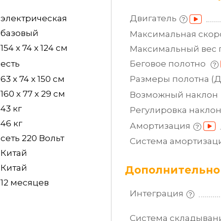
электрическая
Двигатель
базовый
Максимальная
скор
154 х 74 х 124 см
Максимальный вес
есть
Беговое полотно
63 х 74 х 150 см
Размеры полотна
(
160 х 77 х 29 см
Возможный
наклон
43 кг
Регулировка
накло
46 кг
Амортизация
сеть 220 Вольт
Система
амортизац
Китай
Китай
Дополнительно
12 месяцев
Интеграция
Система
складыван