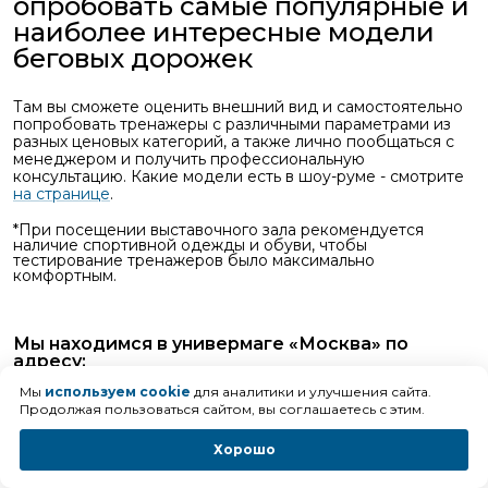
опробовать самые популярные и
наиболее интересные модели
беговых дорожек
Там вы сможете оценить внешний вид и самостоятельно
попробовать тренажеры с различными параметрами из
разных ценовых категорий, а также лично пообщаться с
менеджером и получить профессиональную
консультацию. Какие модели есть в шоу-руме - смотрите
на странице
.
*При посещении выставочного зала рекомендуется
наличие спортивной одежды и обуви, чтобы
тестирование тренажеров было максимально
комфортным.
Мы находимся в универмаге «Москва» по
адресу:
Москва, Ленинский проспект, 54, третий этаж.
Мы
используем cookie
для аналитики и улучшения сайта.
Продолжая пользоваться сайтом, вы соглашаетесь с этим.
Время работы: с 11.00 до 20.00
Хорошо