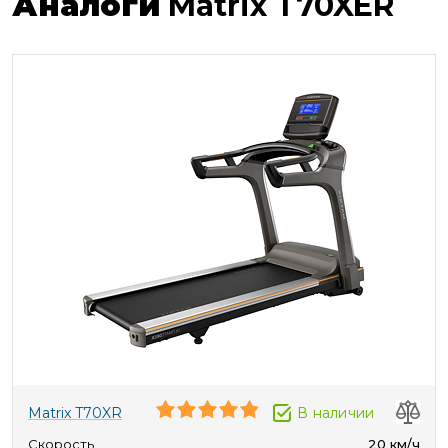
Аналоги
Matrix T70XER
Matrix T70XR
В наличии
Скорость
20 км/ч