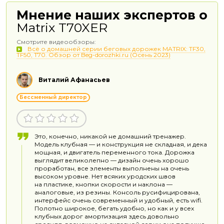
Мнение наших экспертов о
Matrix T70XER
Смотрите видеообзоры:
Всё о домашней серии беговых дорожек MATRIX: TF30,
TF50, T70. Обзор от Beg-dorozhki.ru (Осень 2023)
Виталий Афанасьев
Бессменный директор
Это, конечно, никакой не домашний тренажер.
Модель клубная — и конструкция не складная, и дека
мощная, и двигатель переменного тока. Дорожка
выглядит великолепно — дизайн очень хорошо
проработан, все элементы выполнены на очень
высоком уровне. Нет всяких уродских швов
на пластике, кнопки скорости и наклона —
аналоговые, из резины. Консоль русифицирована,
интерфейс очень современный и удобный, есть wifi.
Полотно широкое, бегать удобно, но как и у всех
клубных дорог амортизация здесь довольно