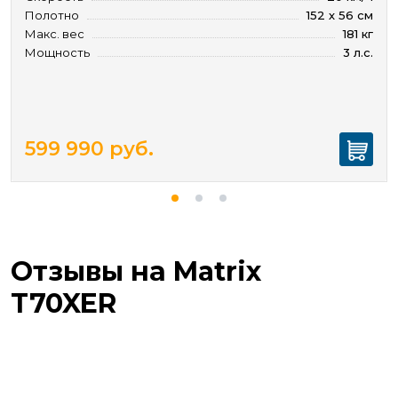
Полотно
152 х 56 см
Макс. вес
181 кг
Мощность
3 л.с.
599 990
руб.
Отзывы на Matrix
T70XER