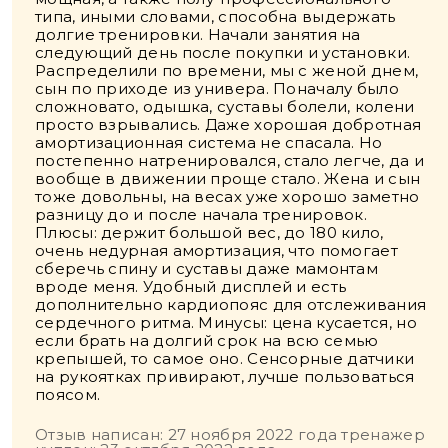
типа, иными словами, способна выдержать
долгие тренировки. Начали занятия на
следующий день после покупки и установки.
Распределили по времени, мы с женой днем,
сын по приходе из универа. Поначалу было
сложновато, одышка, суставы болели, колени
просто взрывались. Даже хорошая добротная
амортизационная система не спасала. Но
постепенно натренировался, стало легче, да и
вообще в движении проще стало. Жена и сын
тоже довольны, на весах уже хорошо заметно
разницу до и после начала тренировок.
Плюсы: держит большой вес, до 180 кило,
очень недурная амортизация, что помогает
сберечь спину и суставы даже мамонтам
вроде меня. Удобный дисплей и есть
дополнительно кардиопояс для отслеживания
сердечного ритма. Минусы: цена кусается, но
если брать на долгий срок на всю семью
крепышей, то самое оно. Сенсорные датчики
на рукоятках привирают, лучше пользоваться
поясом.
Отзыв написан: 27 ноября 2022 года тренажер