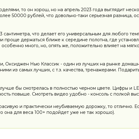
делями, то он хорош, но на апрель 2023 года выглядит неск
лее 50000 рублей, что довольно-таки серьезная разница, ос
53 сантиметра, что делает его универсальным для любого тем
ли проще держаться ближе к середине полотна, где установ
 особенно много, но, опять же, положительно влияет на мягк
ти, Оксиджен Нью Классик - один из лучших на рынке домаш
дними из самых лучших, с т.з. качества, тренажерами. Подари
д, лучше бы смотрелась в полностью черном цвете. Цифры и L
ость повыше. Смотреть видео удобно - консоль с полкой выс
красивую и практически неубиваемую дорожку, то отлично. Ес
что она для веса 100+ подойдет уже не так хорошо).