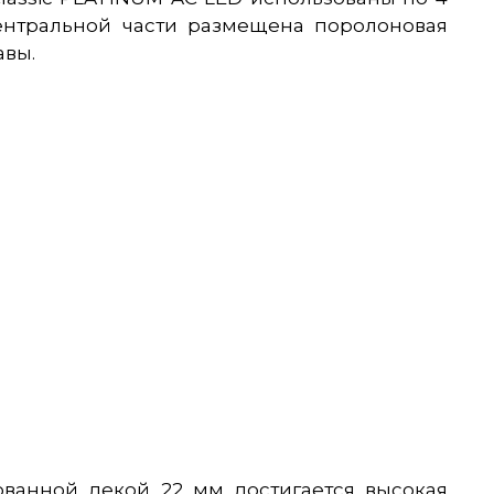
центральной части размещена поролоновая
авы.
ованной декой 22 мм достигается высокая