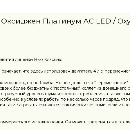
Оксиджен Платинум АС LED / Oxyg
звития линейки Нью Классик.
означает, что здесь использован двигатель 4 л.с. переменног
ая мощность, но не бомба. Но все дело в его "переменности".
воих более бюджетных "постоянных" коллег из домашнего с
ют разумный уровень шума и энергопотребления, а также за
особенно в условиях работы по несколько часов подряд, что
 такие агрегаты считаются фактически вечными, если их не у
оммерческого использования. Он может применяться в отелях,