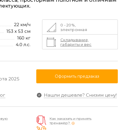
класса, просторным полотном и отличным
лектующих.
22 км/ч
0 - 20%,
электронная
153 х 53 см
160 кг
Складывание,
4.0 л.с.
габариты и вес
Оформить предзаказ
рта 2025
ог
Нашли дешевле?
Снизим цену!
овую
Как заказать и принять
тренажёр?