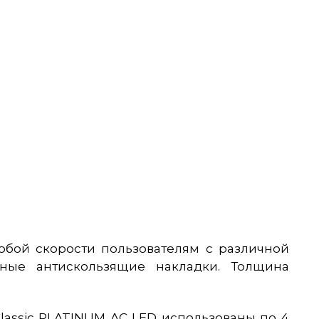
юбой скорости пользователям с различной
ные антискользящие накладки. Толщина
lassic PLATINUM AC LED использованы по 4