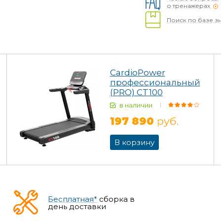
о тренажерах
Поиск по базе з
CardioPower
профессиональный
(PRO) CT100
в наличии
197 890
руб.
В корзину
Бесплатная*
сборка в
день доставки