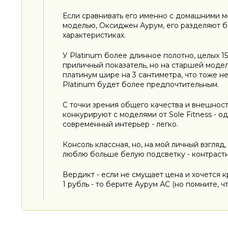
Если сравнивать его именно с домашними мо
моделью, Оксиджен Аурум, его разделяют бо
характеристиках.
У Platinum более длинное полотно, целых 1
приличный показатель, но на старшей моде
платинум шире на 3 сантиметра, что тоже не
Platinum будет более предпочтительным.
С точки зрения общего качества и внешнос
конкурируют с моделями от Sole Fitness - о
современный интерьер - легко.
Консоль классная, но, на мой личный взгля
люблю больше белую подсветку - контрастн
Вердикт - если не смущает цена и хочется 
1 рубль - то берите Аурум АС (но помните, 