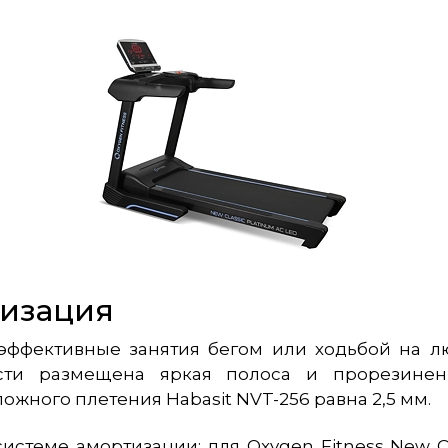
тизация
 эффективные занятия бегом или ходьбой на л
сти размещена яркая полоса и прорезинен
жного плетения Habasit NVT-256 равна 2,5 мм.
истеме амортизации: для Oxygen Fitness New C