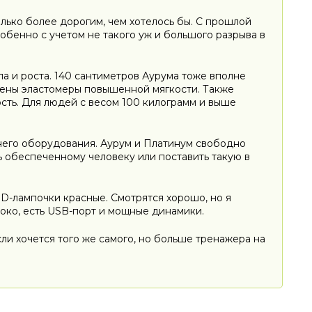
олько более дорогим, чем хотелось бы. С прошлой
обенно с учетом не такого уж и большого разрыва в
па и роста. 140 сантиметров Аурума тоже вполне
лены эластомеры повышенной мягкости. Также
ость. Для людей с весом 100 килограмм и выше
него оборудования. Аурум и Платинум свободно
ть обеспеченному человеку или поставить такую в
ED-лампочки красные. Смотрятся хорошо, но я
око, есть USB-порт и мощные динамики.
ли хочется того же самого, но больше тренажера на