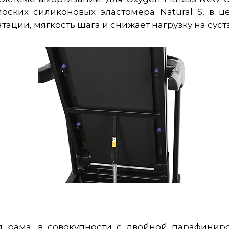
ских силиконовых эластомера Natural S, в 
тации, мягкость шага и снижает нагрузку на суст
я рама, в совокупности с двойной парафинир