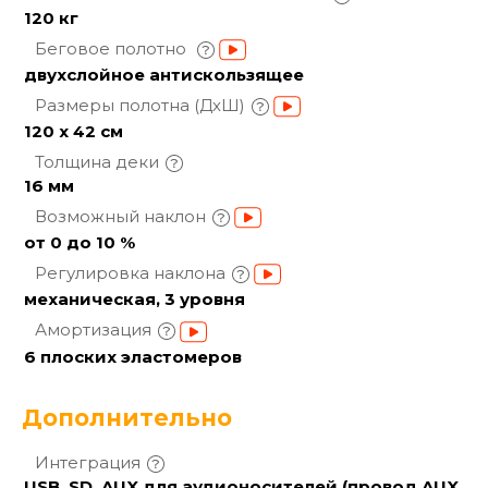
120 кг
Беговое полотно
двухслойное антискользящее
Размеры полотна
(ДхШ)
120 х 42 см
Толщина
деки
16 мм
Возможный
наклон
от 0 до 10 %
Регулировка
наклона
механическая, 3 уровня
Амортизация
6 плоских эластомеров
Дополнительно
Интеграция
USB, SD, AUX для аудионосителей (провод AUX