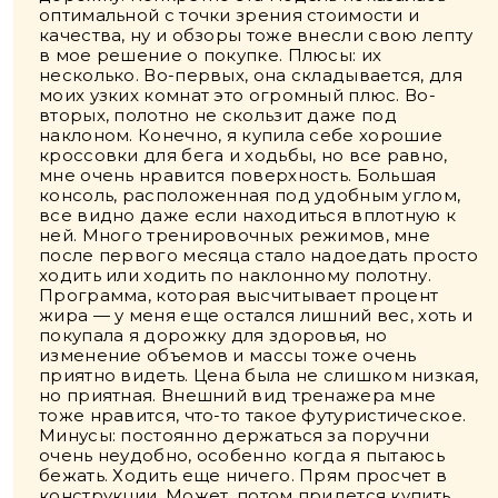
оптимальной с точки зрения стоимости и
качества, ну и обзоры тоже внесли свою лепту
в мое решение о покупке. Плюсы: их
несколько. Во-первых, она складывается, для
моих узких комнат это огромный плюс. Во-
вторых, полотно не скользит даже под
наклоном. Конечно, я купила себе хорошие
кроссовки для бега и ходьбы, но все равно,
мне очень нравится поверхность. Большая
консоль, расположенная под удобным углом,
все видно даже если находиться вплотную к
ней. Много тренировочных режимов, мне
после первого месяца стало надоедать просто
ходить или ходить по наклонному полотну.
Программа, которая высчитывает процент
жира — у меня еще остался лишний вес, хоть и
покупала я дорожку для здоровья, но
изменение объемов и массы тоже очень
приятно видеть. Цена была не слишком низкая,
но приятная. Внешний вид тренажера мне
тоже нравится, что-то такое футуристическое.
Минусы: постоянно держаться за поручни
очень неудобно, особенно когда я пытаюсь
бежать. Ходить еще ничего. Прям просчет в
конструкции. Может, потом придется купить