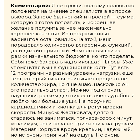
Комментарий:
Я не профи, поэтому полностью
положился на мнение специалиста в вопросе
выбора. Запрос был четкий и простой — сумма,
которую я готов потратить, и искреннее
желание получить за нее максимально
хорошее качество. Из предложенных
вариантов остановились на этой, меня
порадовало количество встроенных функций,
да и дизайн приятный. Немного вышли за
рамки изначального бюджета, но что поделать.
Себя тоже баловать надо иногда :) Плюсы: Уже
упомянутая выше функциональность. Тут есть
12 программ на разный уровень нагрузки, еще
тест, который типа высчитывает процентное
количество жира, но я не знаю, насколько он
это правильно делает. Можно подключать
наушники, разъем для них есть, очень удобно, я
люблю мои большие уши. На поручнях
кардиодатчики и кнопки для регулировки
скорости. Минусы: Жестковата, долго я
стараюсь не заниматься, полчаса-сорок минут
максимум, ноги пока не привыкли к нагрузкам.
Материал корпуса вроде крепкий, надежный,
но не очень приятный на ощупь. Не очень