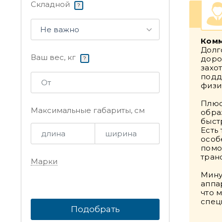
Складной
?
Не важно
Комм
Долг
Ваш вес, кг
доро
?
захо
подд
физи
Плюс
Максимальные габариты, см
обра
быст
Есть
особ
помо
тран
Марки
Мину
аппа
что 
спец
Подобрать