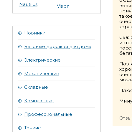
бюдж
Nautilus
вели
Vision
прия
тако
очере
хара
Новинки
Скаж
инте
Беговые дорожки для дома
посе
бега
Электрические
Поэт
хоро
Механические
очен
можн
Складные
Плюс
Компактные
Мину
Профессиональные
Отзы
Тонкие