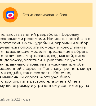
Отзыв скопирован с Озон
тельность занятий разработал. Дорожку
несколькими режимами. Начинать надо было с
а этот сайт. Очень удобный, огромный выбор
думались попросить помощи и консультанта.
ам подходящие модели, предложил выбрать
то отличная амортизация, ход мягкий, нигде
али дорожку, оплетили. Привезли её уже на
ак правильно управлять и ухаживать, чтобы
едленной скорости. Поначалу три-пять минут
мя ходьбы, так и скорость. Конечно,
я мышечный корсет. А это уже было
й спортом, типа растолстела очень. Очень
му килограмму и утраченному сантиметру на
кабря 2022 года