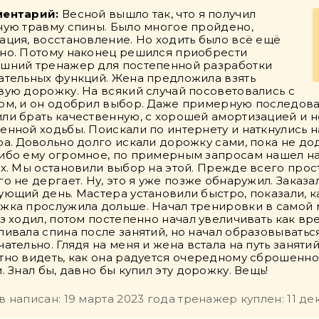
ентарий:
Весной вышло так, что я получил
ную травму спины. Было многое пройдено,
ация, восстановление. Но ходить было всё ещё
но. Потому наконец решился приобрести
шний тренажер для постепенной разработки
ательных функций. Жена предложила взять
вую дорожку. На всякий случай посоветовались с
ом, и он одобрил выбор. Даже примерную последова
ли брать качественную, с хорошей амортизацией и 
енной ходьбы. Поискали по интернету и наткнулись н
ра. Довольно долго искали дорожку сами, пока не до
ибо ему огромное, по примерным запросам нашел н
их. Мы остановили выбор на этой. Прежде всего прос
го не дергает. Ну, это я уже позже обнаружил. Заказ
ующий день. Мастера установили быстро, показали, к
жка прослужила дольше. Начал тренировки в самой м
аз ходил, потом постепенно начал увеличивать как вре
ливала спина после занятий, но начал образовыватьс
чательно. Глядя на меня и жена встала на путь заняти
тно видеть, как она радуется очередному сброшенно
. Знал бы, давно бы купил эту дорожку. Вещь!
в написан: 19 марта 2023 года тренажер куплен: 11 де