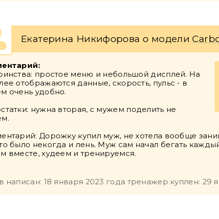
Екатерина Никифорова о модели
Carbo
ентарий:
оинства: простое меню и небольшой дисплей. На
лее отображаются данные, скорость, пульс - в
м очень удобно.
статки: нужна вторая, с мужем поделить не
м.
ентарий: Дорожку купил муж, не хотела вообще заним
то было некогда и лень. Муж сам начал бегать каждый
м вместе, худеем и тренируемся.
в написан: 18 января 2023 года тренажер куплен: 29 