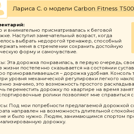
Лариса С. о модели
Carbon Fitness T50
ентарий:
о и внимательно присматривалась к беговой
жке. Наступил замечательный возраст, когда
телось выбрать недорогой тренажер, способный
ержать меня в стремлении сохранить достойную
ческую форму и самочувствие.
ы: Эта дорожка понравилась, в первую очередь, сво
з жизни постепенно сказывается на состоянии суста
ро приноравливаешься – дорожка удобная. Консоль 
 три уровня механической регулировки легкого наклон
енно значимо, это возможность простого раскладыва
чь переместить дорожку по квартире на время занят
спортировочные ролики позволяют мне справиться с 
сы: Под мои потребности предлагаемой дорожкой ск
рата направлен на возможность длительной спокойной
мне и было нужно. Людям, занимающимся спортом пр
иализированную дорожку.