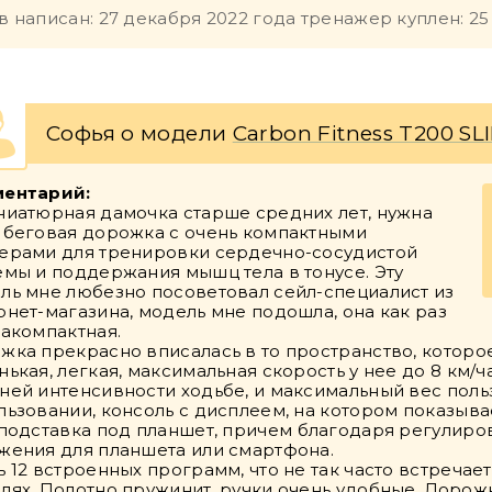
в написан: 27 декабря 2022 года тренажер куплен: 25
Софья о модели
Carbon Fitness T200 SL
ентарий:
ниатюрная дамочка старше средних лет, нужна
 беговая дорожка с очень компактными
ерами для тренировки сердечно-сосудистой
емы и поддержания мышц тела в тонусе. Эту
ль мне любезно посоветовал сейл-специалист из
рнет-магазина, модель мне подошла, она как раз
ракомпактная.
жка прекрасно вписалась в то пространство, которое 
нькая, легкая, максимальная скорость у нее до 8 км/ч
ней интенсивности ходьбе, и максимальный вес польз
льзовании, консоль с дисплеем, на котором показыва
 подставка под планшет, причем благодаря регулир
жения для планшета или смартфона.
ь 12 встроенных программ, что не так часто встречае
лях. Полотно пружинит, ручки очень удобные. Дорож