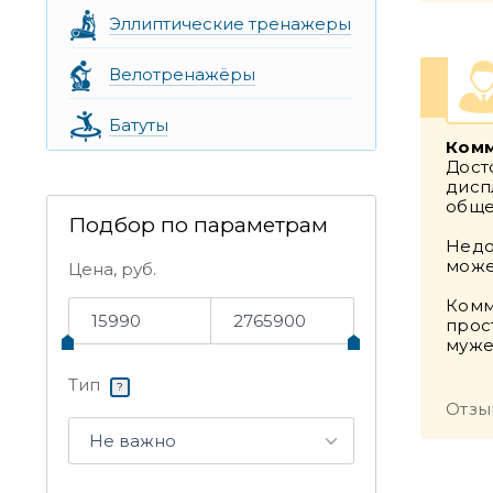
Эллиптические тренажеры
Велотренажёры
Батуты
Комм
Дост
дисп
обще
Подбор по параметрам
Недо
може
Цена, руб.
Комм
прос
муже
Тип
?
Отзы
Не важно