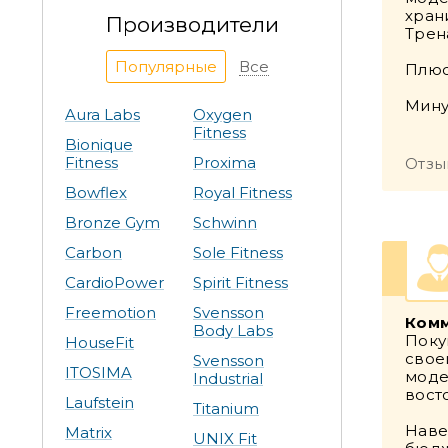
хран
Производители
Трен
Популярные
Все
Плюс
Мину
Aura Labs
Oxygen
Fitness
Bionique
Fitness
Proxima
Отзы
Bowflex
Royal Fitness
Bronze Gym
Schwinn
Carbon
Sole Fitness
CardioPower
Spirit Fitness
Freemotion
Svensson
Комм
Body Labs
Поку
HouseFit
свое
Svensson
ITOSIMA
моде
Industrial
вост
Laufstein
Titanium
Наве
Matrix
UNIX Fit