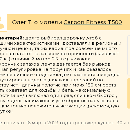
Олег Т. о модели
Carbon Fitness T500
ентарий:
долго выбирал дорожку ,чтоб с
шими характеристиками , доставляли в регионы и
зумной ценой , таких вариантов совсем не много
р пал на этот , с запасом по прочности (заявляют
0 кг),отличный мотор 2.5 л.с.), никаких
оронних запахов ,лента двигается без рывков
бная регулировка на поручнях и как оказалось
ем не лишнее -подставка для планшета ,нещадно
луатировал неделю ,никаких нареканий по
ству нет , длинны полотна при моих 180 см роста
тык хватает для ходьбы и бега, максимальную
ость 13 км/ч включал один раз, слишком быстро ,
асу в день занимаюсь и уже сбросил пару кг веса
бщем только положительные эмоции ,рекомендую
упке !
в написан: 16 марта 2023 года тренажер куплен: 30 я