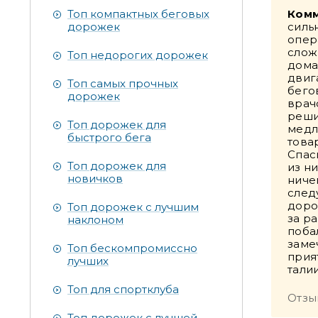
Топ компактных беговых
Комм
дорожек
силь
опер
слож
Топ недорогих дорожек
дома
двиг
Топ самых прочных
бего
дорожек
врач
реши
Топ дорожек для
медл
быстрого бега
това
Спас
Топ дорожек для
из н
новичков
ниче
след
доро
Топ дорожек с лучшим
за р
наклоном
поба
заме
Топ бескомпромиссно
прия
лучших
талии
Топ для спортклуба
Отзы
Топ дорожек с лучшей