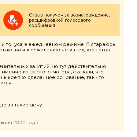
Отзыв получен за вознаграждение,
расшифровкой голосового
сообщения
 и тонуса в ежедневном режиме. Я стараюсь
гаю, но я к сожалению не из тех, кто готов
нительных занятий, но тут действительно
менно из-за этого мотора, сказали, что
ень крепко сделанное основание, так что
ится.
ще за такие цену.
 июля 2022 года