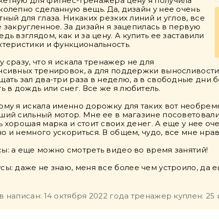
етную для фитнес-тренажера цену я получила
колепно сделанную вещь. Да, дизайн у нее очень
тный для глаза. Никаких резких линий и углов, все
е закругленное. За дизайн я зацепилась в первую
дь взглядом, как и за цену. А купить ее заставили
ктеристики и функциональность.
у сразу, что я искала тренажер не для
нсивных тренировок, а для поддержки выносливости
щать зал два-три раза в неделю, а в свободные дни бе
ть в дождь или снег. Все же я любитель.
ому я искала именно дорожку для таких вот необреме
ший сильный мотор. Мне ее в магазине посоветовали и
ь хорошая марка и стоит своих денег. А еще у нее оч
о и немного ускориться. В общем, чудо, все мне нрав
ы: а еще можно смотреть видео во время занятий!
сы: даже не знаю, меня все более чем устроило, да е
в написан: 14 октября 2022 года тренажер куплен: 25