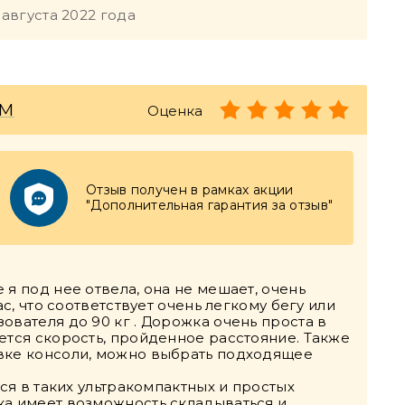
 августа 2022 года
IM
Оценка
Отзыв получен в рамках акции
"Дополнительная гарантия за отзыв"
я под нее отвела, она не мешает, очень
ас, что соответствует очень легкому бегу или
ователя до 90 кг . Дорожка очень проста в
ется скорость, пройденное расстояние. Также
овке консоли, можно выбрать подходящее
тся в таких ультракомпактных и простых
ка имеет возможность складываться и