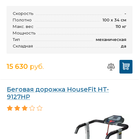
Скорость
-
Полотно
100 х 34 см
Макс. вес
110 кг
Мощность
Тип
механическая
Складная
да
15 630
руб.
Беговая дорожка HouseFit HT-
9127HP