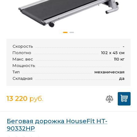
Скорость
-
Полотно
102 х 45 см
Макс. вес
110 кг
Мощность
Тип
механическая
Складная
да
13 220
руб.
Беговая дорожка HouseFit HT-
90332HP