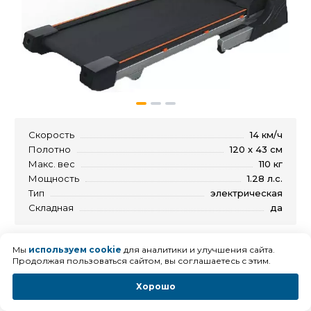
Скорость
14 км/ч
Полотно
120 х 43 см
Макс. вес
110 кг
Мощность
1.28 л.с.
Тип
электрическая
Складная
да
32 660
руб.
Мы
используем cookie
для аналитики и улучшения сайта.
Продолжая пользоваться сайтом, вы соглашаетесь с этим.
Хорошо
Беговая дорожка HouseFit HT-