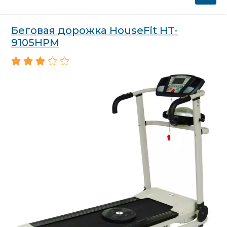
Беговая дорожка HouseFit HT-
9105HPM