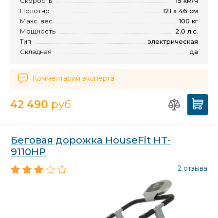
Скорость
15 км/ч
Полотно
121 х 46 см
Макс. вес
100 кг
Мощность
2.0 л.с.
Тип
электрическая
Складная
да
Комментарий эксперта
42 490
руб.
Беговая дорожка HouseFit HT-
9110HP
2 отзыва