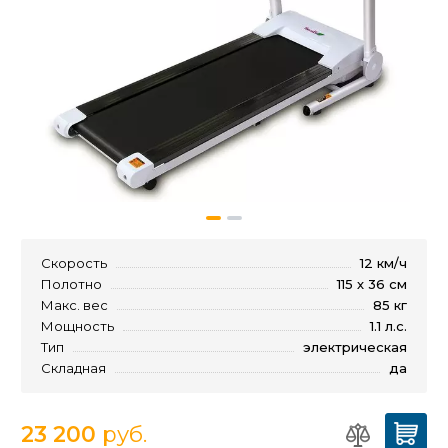
Скорость
12 км/ч
Полотно
115 х 36 см
Макс. вес
85 кг
Мощность
1.1 л.с.
Тип
электрическая
Складная
да
23 200
руб.