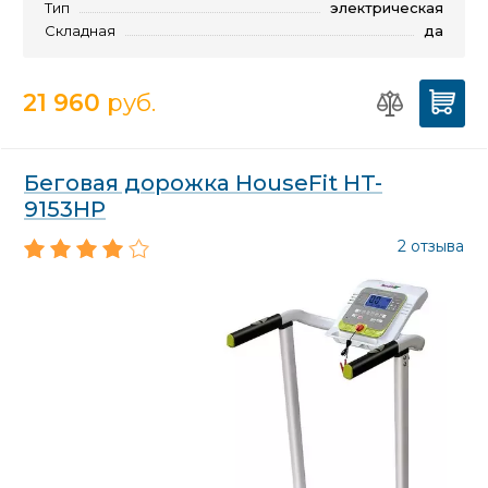
Тип
электрическая
Складная
да
21 960
руб.
Беговая дорожка HouseFit HT-
9153HP
2 отзыва