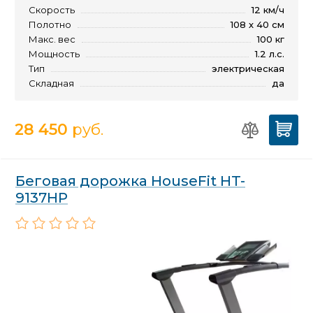
Скорость
12 км/ч
Полотно
108 х 40 см
Макс. вес
100 кг
Мощность
1.2 л.с.
Тип
электрическая
Складная
да
28 450
руб.
Беговая дорожка HouseFit HT-
9137HP