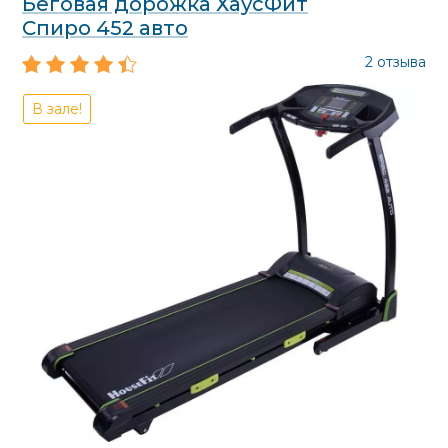
Беговая дорожка ХаусФит
Спиро 452 авто
2 отзыва
В зале!