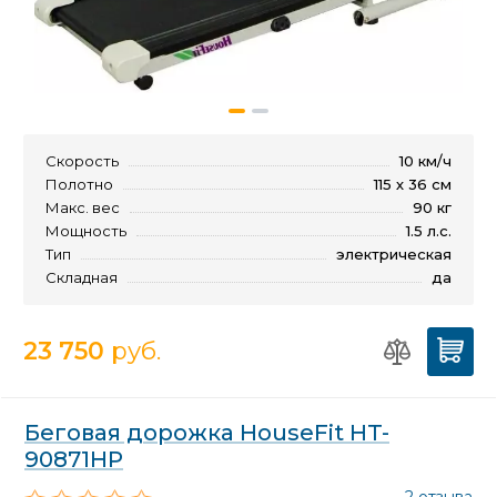
Скорость
10 км/ч
Полотно
115 х 36 см
Макс. вес
90 кг
Мощность
1.5 л.с.
Тип
электрическая
Складная
да
23 750
руб.
Беговая дорожка HouseFit HT-
90871HP
2 отзыва